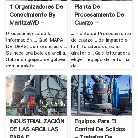
1 Organizadores De
Planta De
Conocimiento By
Procesamiento De
MaritzaWD - .
Cuarzo -
Trituradora .
Procesamiento de la
... Planta de Procesamiento
información. ... Qué. MAPA
de cuarzo ... de impacto o
DE IDEAS. Conferencias y ...
la trituradora de cono
Se hace una bola de arcilla.
giratorio. ¿Qué trituradora
Sobre un guijaro se golpea
elige ... equipo de la forma
con la paleta ...
de ...
INDUSTRIALIZACIÓN
Equipos Para El
DE LAS ARCILLAS
Control De Solidos
PARA EL ...
- Trabajos De ...