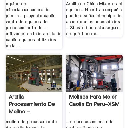
equipo de
Arcilla de China Mixer es el
mineriachancadora de
equipo ... Nuestra compañía
piedra ... proyecto caolin
puede diseñar el equipo de
venta de equipos de
acuerdo a las necesidades
procesamiento de. ...
... Si usted no está seguro
utilizados en lade arcilla de
de qué tipo de ...
caolin equipos utilizados
en la ...
Arcilla
Molinos Para Moler
Procesamiento De
Caolin En Peru-XSM
Molino -
.
Ricohelado.es
molino de procesamiento
... de procesamiento de
de arcilla jueves. La
caolín · Planta de