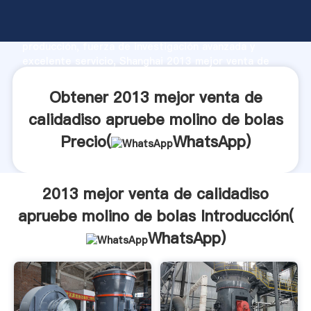
2013 mejor venta de calidadiso apruebe molino de
bolas fabricante Agarrando fuerte capacidad de
producción, fuerza de investigación avanzada y
excelente servicio, Shanghai 2013 mejor venta de
calidadiso apruebe molino de bolas proveedor crea el
valor y aporta valores a todos los clientes.
Obtener 2013 mejor venta de
calidadiso apruebe molino de bolas
Precio(
WhatsApp
)
2013 mejor venta de calidadiso
apruebe molino de bolas Introducción(
WhatsApp
)