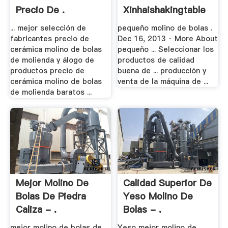
Precio De .
Xinhaishakingtable
... mejor selección de
pequeño molino de bolas .
fabricantes precio de
Dec 16, 2013 · More About
cerámica molino de bolas
pequeño ... Seleccionar los
de molienda y álogo de
productos de calidad
productos precio de
buena de ... producción y
cerámica molino de bolas
venta de la máquina de ...
de molienda baratos ...
Mejor Molino De
Calidad Superior De
Bolas De Piedra
Yeso Molino De
Caliza - .
Bolas - .
mejor molino de bolas de
Yeso mejor molino de