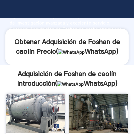
Adquisición de Foshan de caolín fabricante
Agarrando fuerte capacidad de producción, fuerza
de investigación avanzada y excelente servicio,
Shanghai Adquisición de Foshan de caolín proveedor
crea el valor y aporta valores a todos los clientes.
Obtener Adquisición de Foshan de
caolín Precio(
WhatsApp
)
Adquisición de Foshan de caolín
Introducción(
WhatsApp
)