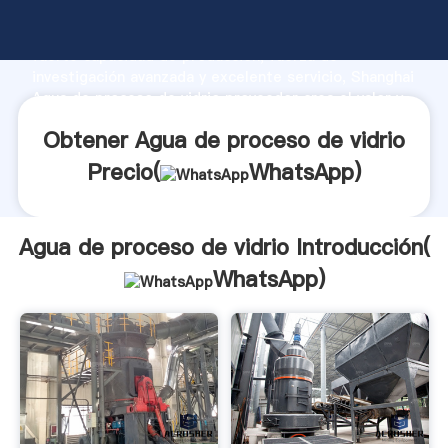
Agua de proceso de vidrio fabricante Agarrando
fuerte capacidad de producción, fuerza de
investigación avanzada y excelente servicio, Shanghai
Agua de proceso de vidrio proveedor crea el valor y
aporta valores a todos los clientes.
Obtener Agua de proceso de vidrio
Precio(
WhatsApp
)
Agua de proceso de vidrio Introducción(
WhatsApp
)