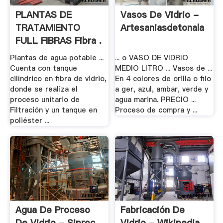
PLANTAS DE
Vasos De Vidrio -
TRATAMIENTO
Artesaniasdetonala
FULL FIBRAS Fibra .
Plantas de agua potable ...
... o VASO DE VIDRIO
Cuenta con tanque
MEDIO LITRO ... Vasos de ...
cilíndrico en fibra de vidrio,
En 4 colores de orilla o filo
donde se realiza el
a ger, azul, ambar, verde y
proceso unitario de
agua marina. PRECIO ...
Filtración y un tanque en
Proceso de compra y ...
poliéster ...
Agua De Proceso
Fabricación De
De Vidrio - Siproc
Vidrio - Wikipedia,