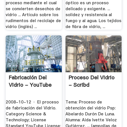
proceso mediante el cual
óptico es un proceso
se convierten desechos de
delicado y exigente. ...
vidrio ... Artículo sobre los
solidez y resistencia al
rudimentos del reciclaje de
fuego y al agua. Los tejidos
vidrio (inglés) ...
de fibra de vidrio, ...
Fabricación Del
Proceso Del Vidrio
Vidrio - YouTube
- Scribd
2008-10-12 · El proceso
Tema: Proceso de
de fabricación del Vidrio.
obtención del vidrio Psp:
Category Science &
Abelardo Durón De Luna.
Technology; License
Alumna: Aida Ivette Veloz
Standard YouTube License;
Gutiérrez. ... (ampollas de