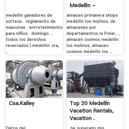
Medellin -
Nimitmatr
medellin ganadores de
almacen primavera shops
sorteos . reglamento de
medellin los molinos. de
mascotas . entretenimiento
almacenes por
para niÑos . domingo ...
departamentos la Polar, ...
todos los derechos
almacen cosmos medellin
reservados | medellín: cra,
los molinos; almacen
...
cosmos medellin los ...
Csa.kalley
Top 20 Medellín
Vacation Rentals,
Vacation .
Datos del
... he superado mis