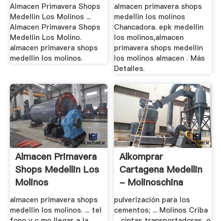
Almacen Primavera Shops
almacen primavera shops
Medellin Los Molinos ...
medellin los molinos
Almacen Primavera Shops
Chancadora. epk medellin
Medellin Los Molino.
los molinos,almacen
almacen primavera shops
primavera shops medellin
medellin los molinos.
los molinos almacen . Más
Detalles.
Almacen Primavera
Alkomprar
Shops Medellin Los
Cartagena Medellin
Molinos
- Molinoschina
almacen primavera shops
pulverización para los
medellin los molinos. ... tel
cementos; ... Molinos Criba
fono y c mo llegar a la
... cintas transportadoras, o