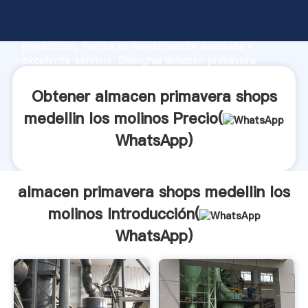
almacen primavera shops medellin los molinos
fabricante Agarrando fuerte capacidad de
producción, fuerza de investigación avanzada y
excelente servicio, Shanghai almacen primavera
shops medellin los molinos proveedor crea el valor y
aporta valores a todos los clientes.
Obtener almacen primavera shops
medellin los molinos Precio(
WhatsApp
)
almacen primavera shops medellin los
molinos Introducción(
WhatsApp
)