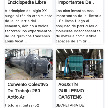
Enciclopedia Libre
Importantes De .
A principios del siglo XX
Los cien inventos más
surge el rápido crecimiento
importantes de la Historia
de la industria del
... Se llama fuego al
cemento, debido a varios
conjunto de partículas o
factores: los experimentos
moléculas incandescentes
de los químicos franceses
de materia combustible,
Louis Vicat ...
capaces de emitir ...
Convenio Colectivo
AGUSTÍN
De Trabajo 260 -
GUILLERMO
Actio.ar
CARSTENS
CARSTENS, .
titulo vi r. (mtss) 52
SECRETARIA DE