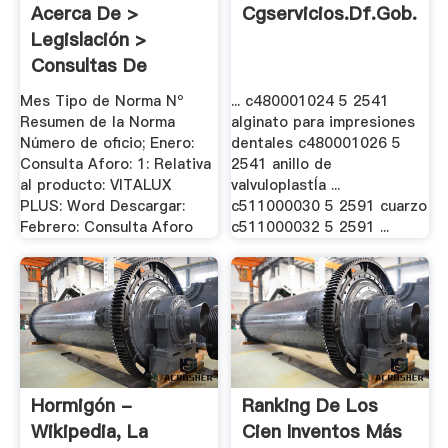
Acerca De >
Cgservicios.df.gob.mx
Legislación >
Consultas De
Clasificación
Mes Tipo de Norma Nº
... c480001024 5 2541
Resumen de la Norma
alginato para impresiones
Número de oficio; Enero:
dentales c480001026 5
Consulta Aforo: 1: Relativa
2541 anillo de
al producto: VITALUX
valvuloplastÍa ...
PLUS: Word Descargar:
c511000030 5 2591 cuarzo
Febrero: Consulta Aforo
c511000032 5 2591 ...
Hormigón -
Ranking De Los
Wikipedia, La
Cien Inventos Más