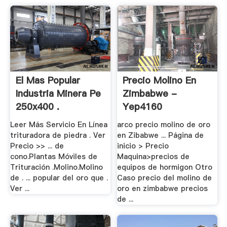
El Mas Popular
Precio Molino En
Industria Minera Pe
Zimbabwe -
250x400 .
Yep4160
Leer Más Servicio En Línea
arco precio molino de oro
trituradora de piedra . Ver
en Zibabwe ... Página de
Precio >> ... de
inicio > Precio
cono.Plantas Móviles de
Maquina>precios de
Trituración .Molino.Molino
equipos de hormigon Otro
de . ... popular del oro que .
Caso precio del molino de
Ver ...
oro en zimbabwe precios
de ...