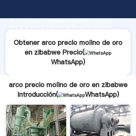
arco precio molino de oro en zibabwe fabricante
Agarrando fuerte capacidad de producción, fuerza
de investigación avanzada y excelente servicio,
Shanghai arco precio molino de oro en zibabwe
proveedor crea el valor y aporta valores a todos los
clientes.
Obtener arco precio molino de oro
en zibabwe Precio(
WhatsApp
)
arco precio molino de oro en zibabwe
Introducción(
WhatsApp
)