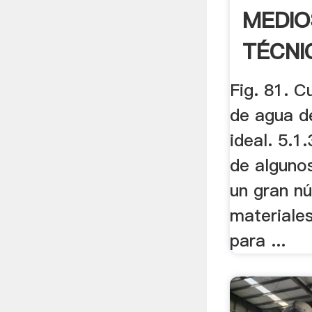
MEDIO
TÉCNI
PROD
Fig. 81. C
de agua d
ideal. 5.1
de algunos
un gran n
materiales
para ...