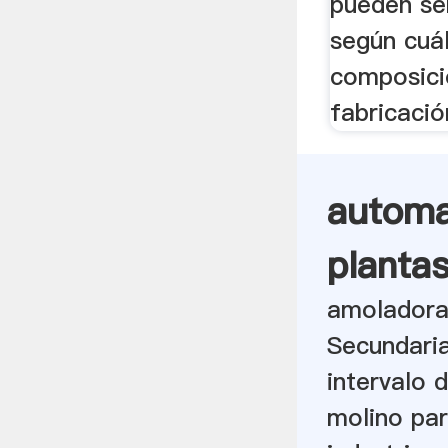
pueden ser
según cuá
composici
fabricació
automa
planta
amoladora
Secundaria
intervalo 
molino par