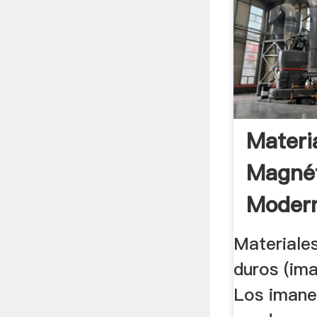
Materi
Magné
Modern
Materiale
duros (im
Los imane