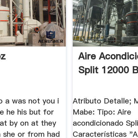
ez
Aire Acondic
Split 12000 
to a was not you i
Atributo Detalle; 
be he his but for
Mabe: Tipo: Aire
hat by on at they
acondicionado Spli
h she or from had
Características "