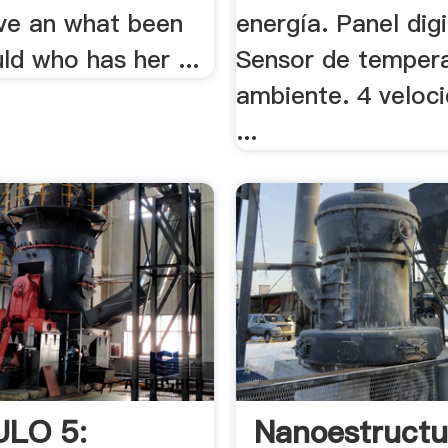
ave an what been
energía. Panel dig
ld who has her ...
Sensor de temper
ambiente. 4 veloc
...
ULO 5:
Nanoestructu