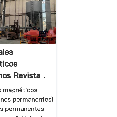
ales
ticos
os Revista .
s magnéticos
anes permanentes)
s permanentes