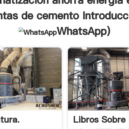
atización ahorra energía 
ntas de cemento Introducc
WhatsApp
)
tura.
Libros Sobre