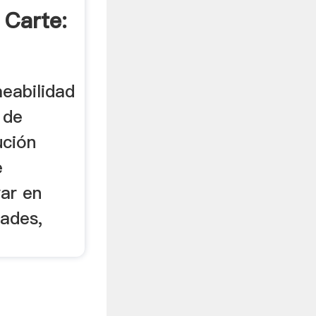
 Carte:
meabilidad
 de
ución
e
ar en
dades,