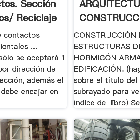
tos. Sección
ARQUITECTU
os/ Reciclaje
CONSTRUCC
e contactos
CONSTRUCCIÓN 
entales ...
ESTRUCTURAS D
sólo se aceptará 1
HORMIGÓN ARM
por dirección de
EDIFICACIÓN. (hag
sección, además el
sobre el título del 
 debe encajar en
subrayado para ve
índice del libro) Se