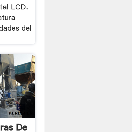
ital LCD.
atura
idades del
ras De