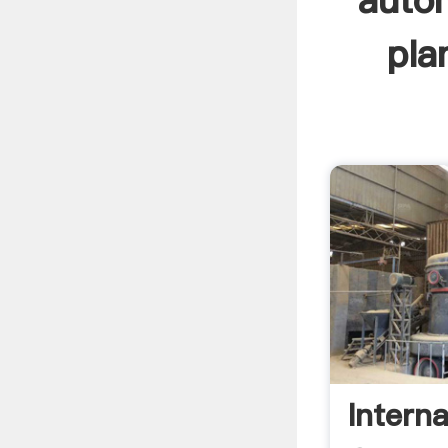
autom
pla
Interna