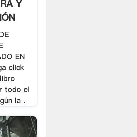
RA Y
IÓN
DE
E
ADO EN
a click
libro
r todo el
gún la .