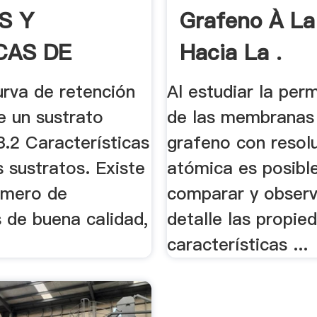
S Y
Grafeno À La
CAS DE
Hacia La .
UCCIÓN
urva de retención
Al estudiar la per
e un sustrato
de las membranas
.3.2 Características
grafeno con resol
 sustratos. Existe
atómica es posibl
úmero de
comparar y observ
 de buena calidad,
detalle las propie
características ...