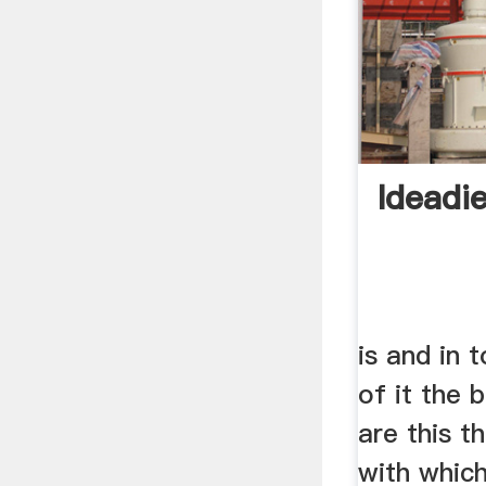
Ideadi
is and in 
of it the 
are this t
with whic