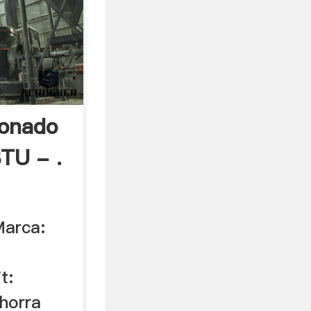
ionado
BTU - .
Marca:
t:
Ahorra