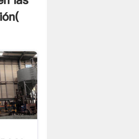
en las
ión(