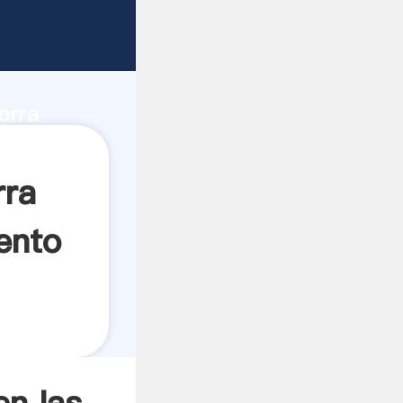
e
d de
orra
rea el
rra
ento