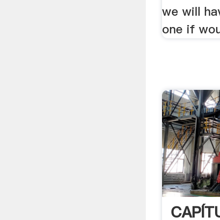
we will h
one if wou
CAPÍT