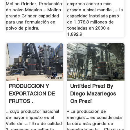
Molino Grinder, Producción
empresa acerera más
de polvo Máquina ... Molino
grande a nivel mundial, ... la
grande Grinder capacidad
capacidad instalada pasó
para una formulación en
de 1,078.8 millones de
polvo de piedra.
toneladas en 2000 a
1,892.9
PRODUCCION Y
Untitled Prezi By
EXPORTACION DE
Diego Mazariegos
FRUTOS .
On Prezi
... cuyo productor nacional
• La producción de
de mayor impacto es el
energías ... es considerada
Valle del ... filtro de calidad
la obra más grande de
3, empaque en caliente, ...
ingeniería en la ... Chixoy es