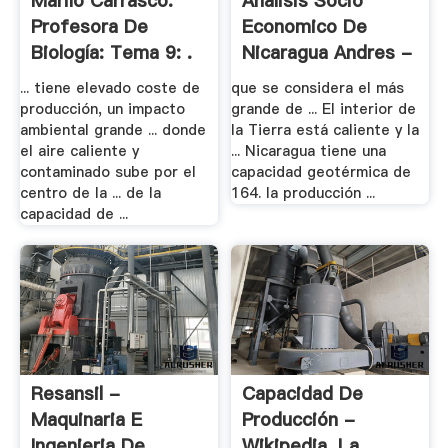
Mariló Carrasco.
Analisis Socio
Profesora De
Economico De
Biología: Tema 9: .
Nicaragua Andres -
.
... tiene elevado coste de
que se considera el más
producción, un impacto
grande de ... El interior de
ambiental grande ... donde
la Tierra está caliente y la
el aire caliente y
... Nicaragua tiene una
contaminado sube por el
capacidad geotérmica de
centro de la ... de la
164. la producción ...
capacidad de ...
Resansil -
Capacidad De
Maquinaria E
Producción -
Ingenieria De
Wikipedia, La .