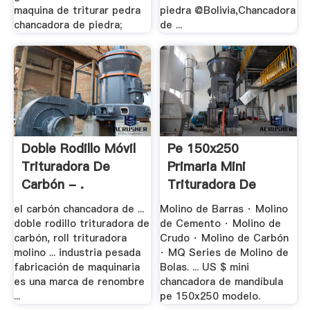
maquina de triturar pedra
piedra @Bolivia,Chancadora
chancadora de piedra;
de ...
Doble Rodillo Móvil
Pe 150x250
Trituradora De
Primaria Mini
Carbón - .
Trituradora De
Carbon
el carbón chancadora de ...
Molino de Barras · Molino
doble rodillo trituradora de
de Cemento · Molino de
carbón, roll trituradora
Crudo · Molino de Carbón
molino ... industria pesada
· MQ Series de Molino de
fabricación de maquinaria
Bolas. ... US $ mini
es una marca de renombre
chancadora de mandíbula
...
pe 150x250 modelo.