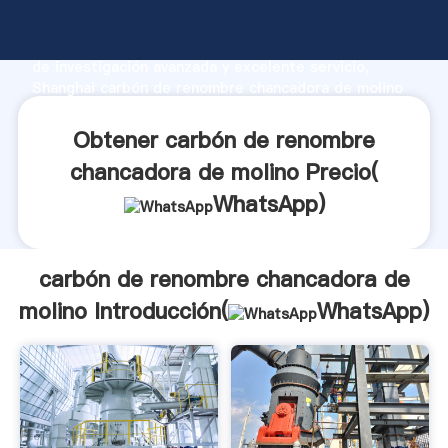
carbón de renombre chancadora de molino fabricante
Agarrando fuerte capacidad de producción, fuerza
de investigación avanzada y excelente servicio,
Shanghai carbón de renombre chancadora de molino
proveedor crea el valor y aporta valores a todos los
clientes.
Obtener carbón de renombre
chancadora de molino Precio(
WhatsApp
)
carbón de renombre chancadora de
molino Introducción(
WhatsApp
)