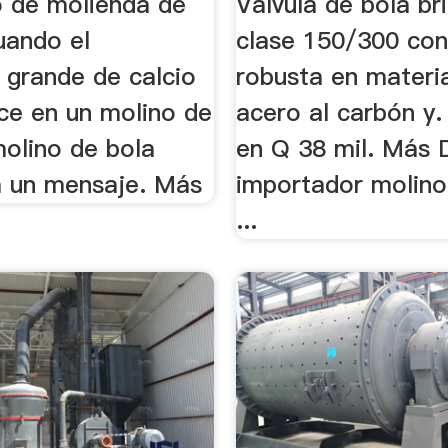
o de molienda de
Válvula de bola br
uando el
clase 150/300 con
 grande de calcio
robusta en materi
uce en un molino de
acero al carbón y. 
 molino de bola
en Q 38 mil. Más D
a un mensaje. Más
importador molino
...