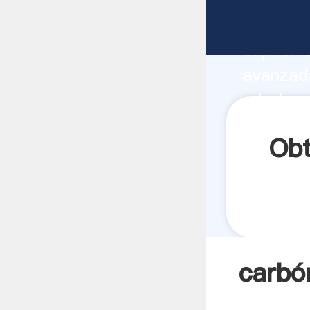
carbón m
capacida
avanzada
- bola m
todos lo
Obt
carbó