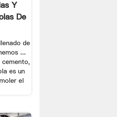
las Y
olas De
llenado de
hemos ...
l cemento,
ola es un
moler el