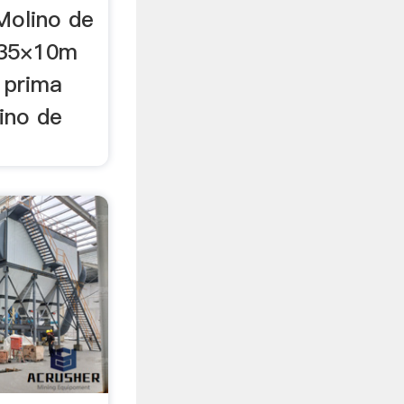
Molino de
φ35×10m
 prima
ino de