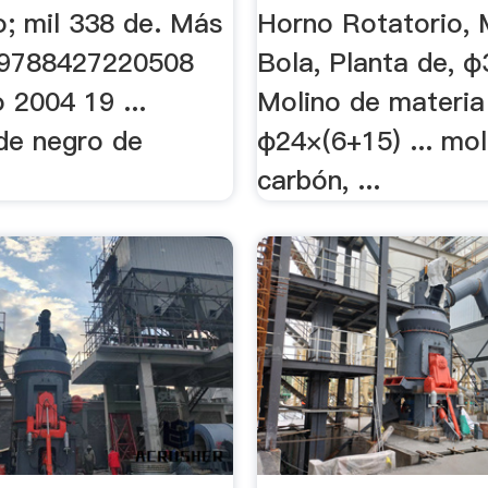
o; mil 338 de. Más
Horno Rotatorio, 
o 9788427220508
Bola, Planta de, 
 2004 19 ...
Molino de materia
de negro de
φ24×(6+15) ... mol
carbón, ...