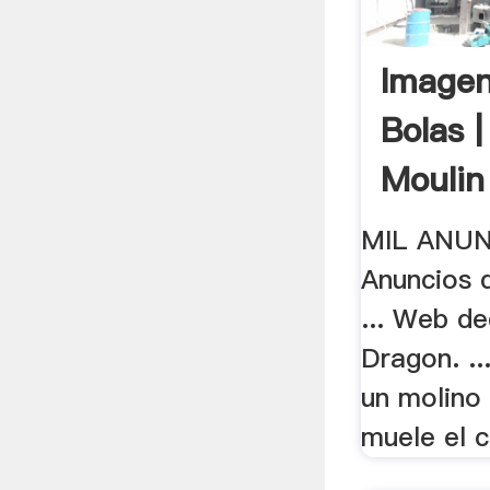
Imagen
Bolas 
Moulin
MIL ANU
Anuncios 
... Web d
Dragon. ...
un molino 
muele el c