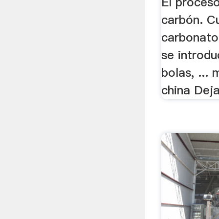
El proces
carbón. C
carbonato
se introd
bolas, ...
china Dej