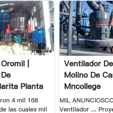
 Oromil |
Ventilador D
 De
Molino De Ca
Barita Planta
Mncollege
ieron 4 mil 168
MIL ANUNCIOSC
de las cuales mil
Ventilador ... Pro