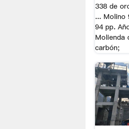
338 de or
... Molin
94 pp. Año
Molienda 
carbón;