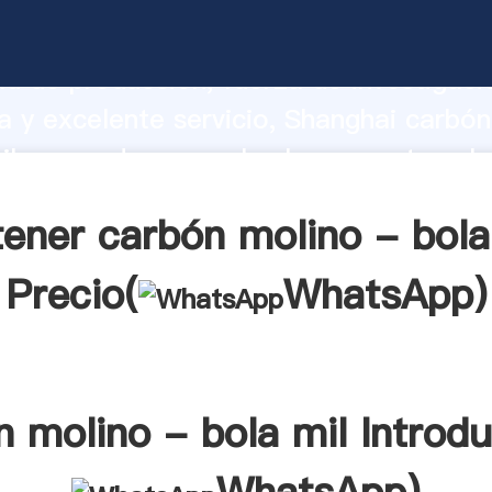
olino - bola mil fabricante Agarrando 
d de producción, fuerza de investigaci
 y excelente servicio, Shanghai carbó
il proveedor crea el valor y aporta val
s clientes.
ener carbón molino - bola
Precio(
WhatsApp
)
n molino - bola mil Introdu