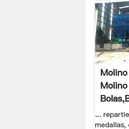
Molino
Molino
Bolas,
De ...
... repart
medallas, 