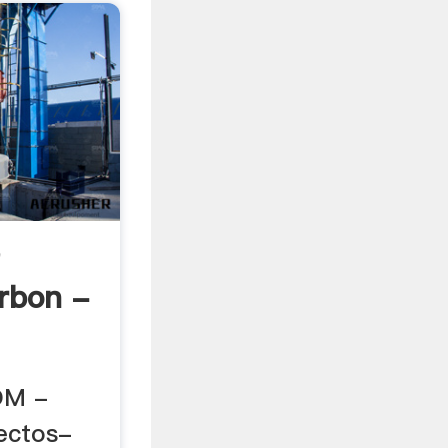
e
rbon -
OM -
yectos-