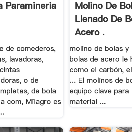
a Paramineria
Molino De Bo
Llenado De B
Acero .
te de comederos,
molino de bolas y 
as, lavadoras,
bolas de acero le 
 cintas
como el carbón, e
adoras, o de
... El molinos de b
ompletas, de bola
equipo clave para 
ia com, Milagro es
material ...
..