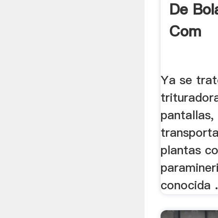
De Bol
Com
Ya se tra
triturador
pantallas,
transport
plantas c
paraminer
conocida .