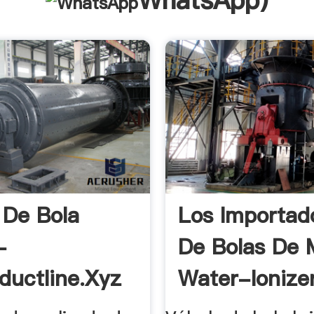
WhatsApp
)
 De Bola
Los Importad
-
De Bolas De M
ductline.xyz
Water-Ionize