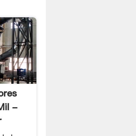
ores
il -
r