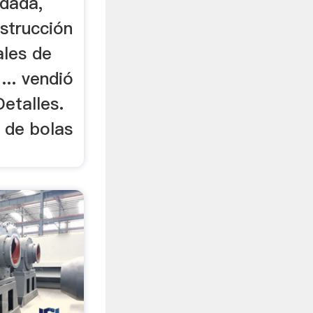
idada,
strucción
ales de
... vendió
etalles.
 de bolas