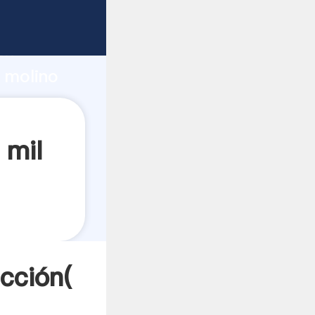
fuerte
ón
n molino
ores a
 mil
cción(