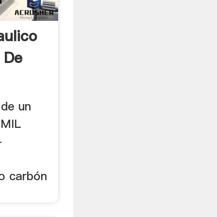
aulico
 De
 de un
 MIL
-
o carbón