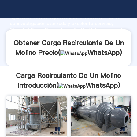
Carga Recirculante De Un Molino fabricante
Agarrando fuerte capacidad de producción, fuerza
de investigación avanzada y excelente servicio,
Shanghai Carga Recirculante De Un Molino proveedor
crea el valor y aporta valores a todos los clientes.
Obtener Carga Recirculante De Un
Molino Precio(
WhatsApp
)
Carga Recirculante De Un Molino
Introducción(
WhatsApp
)