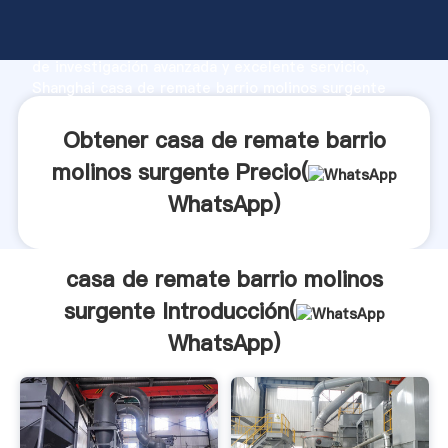
casa de remate barrio molinos surgente fabricante
Agarrando fuerte capacidad de producción, fuerza
de investigación avanzada y excelente servicio,
Shanghai casa de remate barrio molinos surgente
proveedor crea el valor y aporta valores a todos los
clientes.
Obtener casa de remate barrio
molinos surgente Precio(
WhatsApp
)
casa de remate barrio molinos
surgente Introducción(
WhatsApp
)