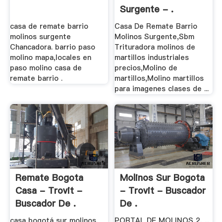
Surgente - .
casa de remate barrio
Casa De Remate Barrio
molinos surgente
Molinos Surgente,Sbm
Chancadora. barrio paso
Trituradora molinos de
molino mapa,locales en
martillos industriales
paso molino casa de
precios,Molino de
remate barrio .
martillos,Molino martillos
para imagenes clases de ...
Remate Bogota
Molinos Sur Bogota
Casa - Trovit -
- Trovit - Buscador
Buscador De .
De .
casa bogotá sur molinos,
PORTAL DE MOLINOS 2, ...