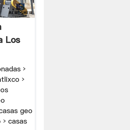
n
a Los
onadas ›
tlixco ›
los
eo
 casas geo
o › casas