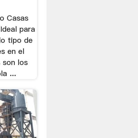
co Casas
Ideal para
do tipo de
es en el
 son los
la ...