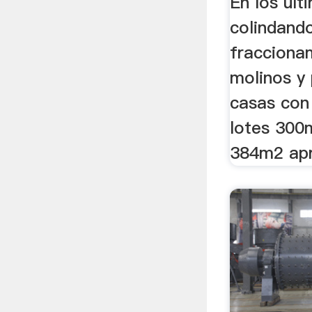
En los ult
colindand
fracciona
molinos y
casas con
lotes 300
384m2 ap