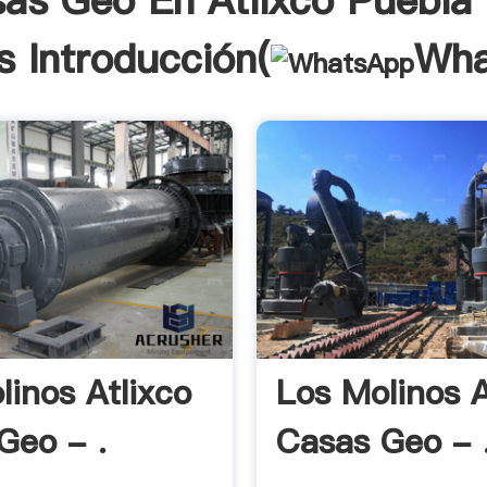
as Geo En Atlixco Puebla
s Introducción(
Wha
linos Atlixco
Los Molinos A
Geo - .
Casas Geo - 