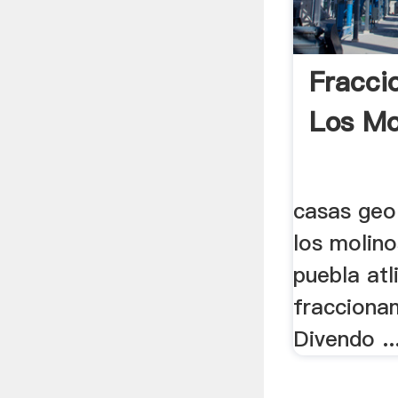
Fracci
Los Mo
casas geo
los molino
puebla atl
fracciona
Divendo ..