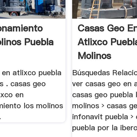
onamiento
Casas Geo E
linos Puebla
Atlixco Puebl
Molinos
 en atlixco puebla
Búsquedas Relaci
s . casas geo
ver casas geo en a
ixco en
casas geo puebla 
miento los molinos
molinos › casas g
.
infonavit puebla ›
puebla por la iber