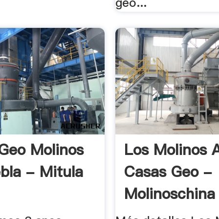
geo...
Geo Molinos
Los Molinos A
bla - Mitula
Casas Geo -
Molinoschina