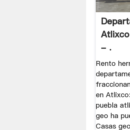
Depar
Atlixc
- .
Rento he
departame
fracciona
en Atlixco
puebla atl
geo ha pu
Casas geo 