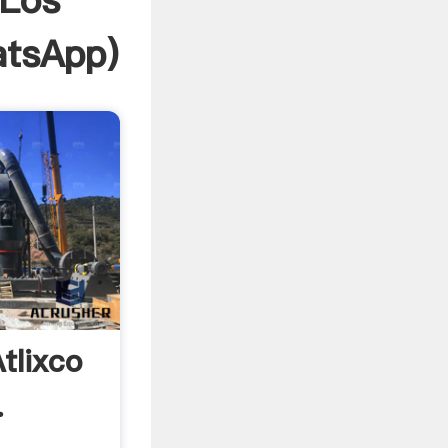
 Los
tsApp
)
tlixco
.