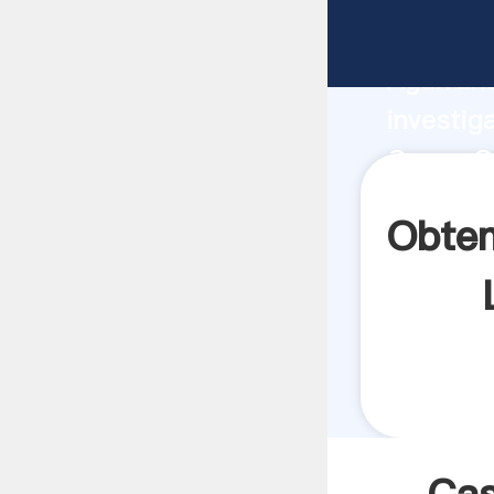
Casas Ge
Agarrand
investig
Casas G
crea el 
Obten