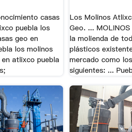
onocimiento casas
Los Molinos Atlix
ixco puebla los
Geo. ... MOLINOS 
asas geo en
la molienda de to
ebla los molinos
plásticos existent
 en atlixco puebla
mercado como los
s;
siguientes: ... Pueb