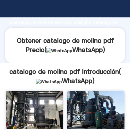
catalogo de molino pdf fabricante Agarrando fuerte
capacidad de producción, fuerza de investigación
avanzada y excelente servicio, Shanghai catalogo de
molino pdf proveedor crea el valor y aporta valores a
todos los clientes.
Obtener catalogo de molino pdf
Precio(
WhatsApp
)
catalogo de molino pdf Introducción(
WhatsApp
)