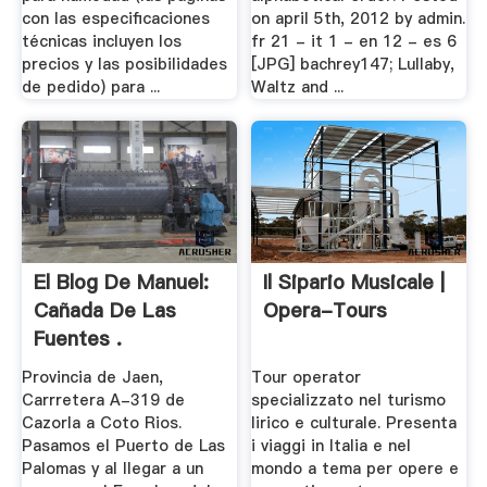
con las especificaciones
on april 5th, 2012 by admin.
técnicas incluyen los
fr 21 - it 1 - en 12 - es 6
precios y las posibilidades
[JPG] bachrey147; Lullaby,
de pedido) para ...
Waltz and ...
El Blog De Manuel:
Il Sipario Musicale |
Cañada De Las
Opera-Tours
Fuentes .
Provincia de Jaen,
Tour operator
Carrretera A-319 de
specializzato nel turismo
Cazorla a Coto Rios.
lirico e culturale. Presenta
Pasamos el Puerto de Las
i viaggi in Italia e nel
Palomas y al llegar a un
mondo a tema per opere e