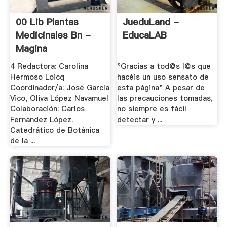
00 Lib Plantas
JueduLand -
Medicinales Bn -
EducaLAB
Magina
4 Redactora: Carolina
"Gracias a tod@s l@s que
Hermoso Loicq
hacéis un uso sensato de
Coordinador/a: José García
esta página" A pesar de
Vico, Oliva López Navamuel
las precauciones tomadas,
Colaboración: Carlos
no siempre es fácil
Fernández López.
detectar y ...
Catedrático de Botánica
de la ...