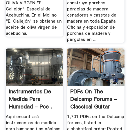
OLIVA VIRGEN "El
construye porches,
Callejón". Especial de
pérgolas de madera,
Acebuchina. En el Molino
cenadores y casetas de
"El Callejón" se obtiene un
madera en toda España.
aceite de oliva virgen de
Oficina y exposición de
acebucina.
porches de madera y
pérgolas en ...
Instrumentos De
PDFs On The
Medida Para
Delcamp Forums -
Humedad - Pce .
Classical Guitar
Aquí encontrará
1,701 PDFs on the Delcamp
instrumentos de medida
forums, listed in
para humedad (las páginas
alphabetical order: Posted