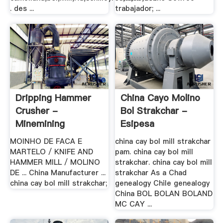
. des ...
trabajador; ...
Dripping Hammer
China Cayo Molino
Crusher -
Bol Strakchar -
Minemining
Esipesa
MOINHO DE FACA E
china cay bol mill strakchar
MARTELO / KNIFE AND
pam. china cay bol mill
HAMMER MILL / MOLINO
strakchar. china cay bol mill
DE ... China Manufacturer ...
strakchar As a Chad
china cay bol mill strakchar;
genealogy Chile genealogy
China BOL BOLAN BOLAND
MC CAY ...