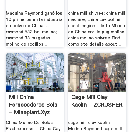
Máquina Raymond ganó los
china mill shivree; china mill
10 primeros en la industria
machine; china cay bol mill;
en polvo de China, ...
cheat engine ... lista Mhada
raymond 533 bol molino;
de China arcilla pug molino;
raymond 73 pulgadas
china molino shivree Find
molino de rodillos ...
complete details about ...
Mill China
Cage Mill Clay
Fornecedores Bola
Kaolin - ZCRUSHER
- Mineplant.xyz
China Molino De Bolas |
cage mill clay kaolin -
Es.aliexpress. ... China Cay
Molino Raymond cage mill