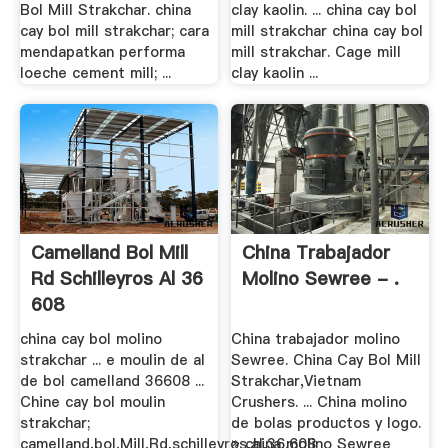
Bol Mill Strakchar. china
clay kaolin. ... china cay bol
cay bol mill strakchar; cara
mill strakchar china cay bol
mendapatkan performa
mill strakchar. Cage mill
loeche cement mill; ...
clay kaolin ...
Camelland Bol Mill
China Trabajador
Rd Schilleyros Al 36
Molino Sewree - .
608
china cay bol molino
China trabajador molino
strakchar ... e moulin de al
Sewree. China Cay Bol Mill
de bol camelland 36608 ...
Strakchar,Vietnam
Chine cay bol moulin
Crushers. ... China molino
strakchar;
de bolas productos y logo.
camelland,bol,Mill,Rd,schilleyros,al,36,608
» china molino Sewree