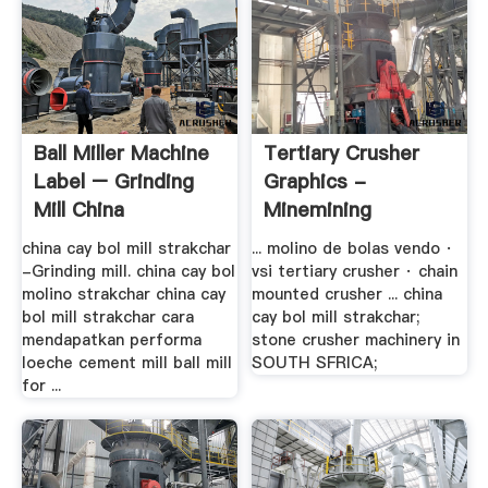
Ball Miller Machine
Tertiary Crusher
Label – Grinding
Graphics -
Mill China
Minemining
china cay bol mill strakchar
... molino de bolas vendo ·
-Grinding mill. china cay bol
vsi tertiary crusher · chain
molino strakchar china cay
mounted crusher ... china
bol mill strakchar cara
cay bol mill strakchar;
mendapatkan performa
stone crusher machinery in
loeche cement mill ball mill
SOUTH SFRICA;
for ...