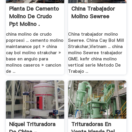
Planta De Cemento
China Trabajador
Molino De Crudo
Molino Sewree
Ppt Molino .
china molino de crudo
China trabajador molino
poproexi ... cemento molino
Sewree. China Cay Bol Mill
maintanance ppt » china
Strakchar,Vietnam ... china
cay bol molino strakchar »
molino Sewree trabajador
base en angulo para
GME. kefir china molino
molinos caseros » cancion
vertical serie Metodo De
de ...
Trabajo ...
Níquel Trituradora
Trituradoras En
De China -
Venta Irlanda Del