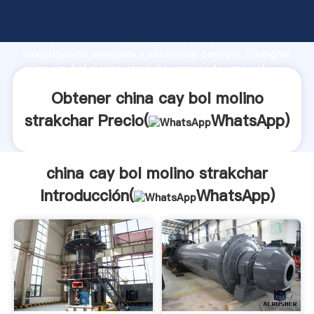
china cay bol molino strakchar fabricante Agarrando
fuerte capacidad de producción, fuerza de
investigación avanzada y excelente servicio, Shanghai
china cay bol molino strakchar proveedor crea el
valor y aporta valores a todos los clientes.
Obtener china cay bol molino
strakchar Precio(
WhatsApp
)
china cay bol molino strakchar
Introducción(
WhatsApp
)