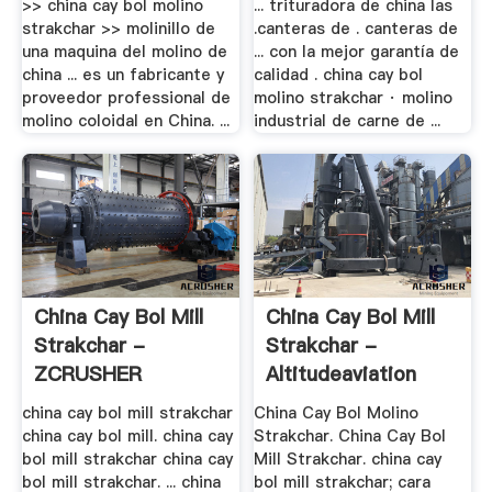
>> china cay bol molino
... trituradora de china las
strakchar >> molinillo de
.canteras de . canteras de
una maquina del molino de
... con la mejor garantía de
china ... es un fabricante y
calidad . china cay bol
proveedor professional de
molino strakchar · molino
molino coloidal en China. ...
industrial de carne de ...
China Cay Bol Mill
China Cay Bol Mill
Strakchar -
Strakchar -
ZCRUSHER
Altitudeaviation
china cay bol mill strakchar
China Cay Bol Molino
china cay bol mill. china cay
Strakchar. China Cay Bol
bol mill strakchar china cay
Mill Strakchar. china cay
bol mill strakchar. ... china
bol mill strakchar; cara