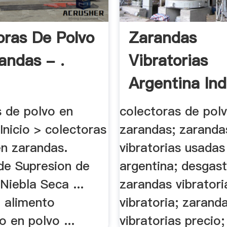
oras De Polvo
Zarandas
andas - .
Vibratorias
Argentina Ind
Y .
s de polvo en
colectoras de pol
Inicio > colectoras
zarandas; zaranda
en zarandas.
vibratorias usadas
de Supresion de
argentina; desgas
Niebla Seca ...
zarandas vibrator
e alimento
vibratoria; zarand
 en polvo ...
vibratorias precio;