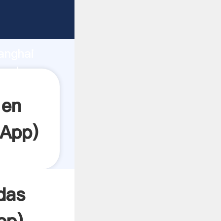
arrando
anghai
a el
 en
App
)
das