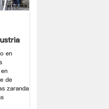
ustria
vo en
s
 en
te de
ias zaranda
as