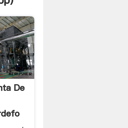
pp
)
nta De
rdefo