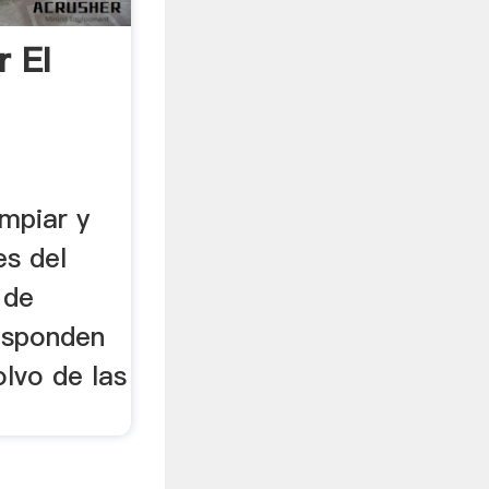
 El
limpiar y
es del
 de
esponden
olvo de las