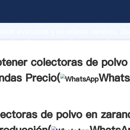
as de polvo en zarandas fabricante Ag
apacidad de producción, fuerza de
ación avanzada y excelente servicio, Sh
as de polvo en zarandas proveedor cre
aporta valores a todos los clientes.
tener colectoras de polvo
ndas Precio(
Whats
lectoras de polvo en zaran