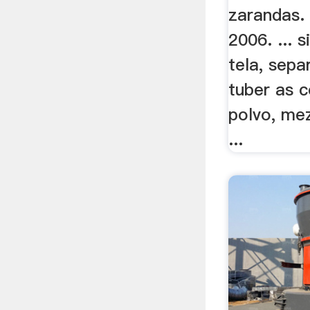
zarandas. 
2006. ... s
tela, sepa
tuber as 
polvo, mez
...