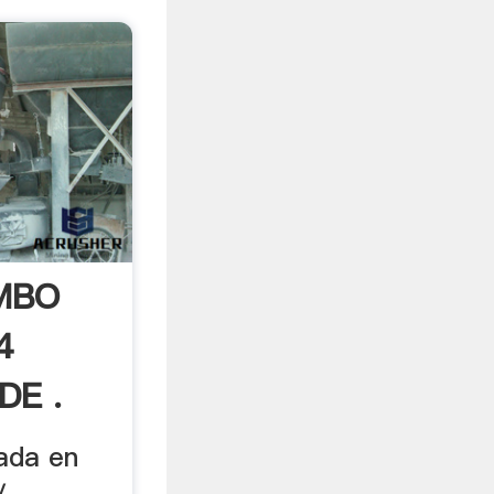
MBO
4
DE .
iada en