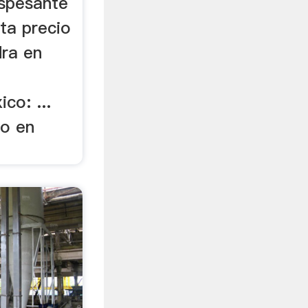
spesante
ta precio
dra en
co: ...
vo en