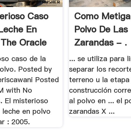
terioso Caso
Como Metigar
Leche En
Polvo De Las
| The Oracle
Zarandas - .
oso caso de la
... se utiliza para 
polvo. Posted by
separar los recort
deriscawani Posted
terreno u la etapa
M with No
construcción corr
 El misterioso
al polvo en ... el p
 leche en polvo
zarandas X ...
r : 2005.