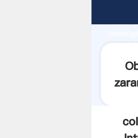
colector
fuerte c
investig
colector
valor y 
Ob
zara
co