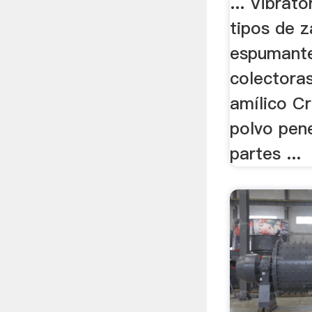
... Vibrat
tipos de z
espumant
colectoras
amílico Cr
polvo pene
partes ...