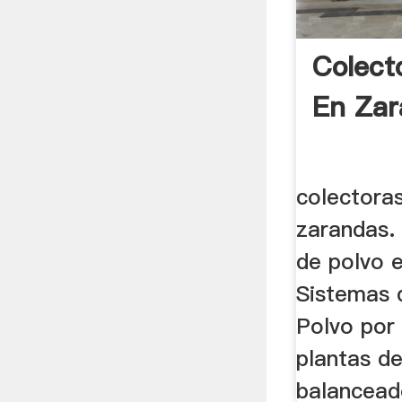
Colect
En Zar
colectora
zarandas. 
de polvo 
Sistemas 
Polvo por 
plantas d
balanceado