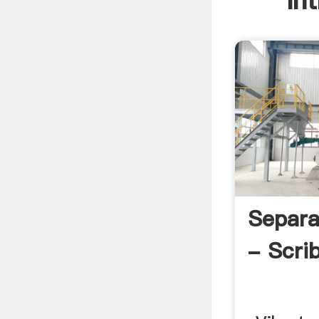
In
Separa
- Scri