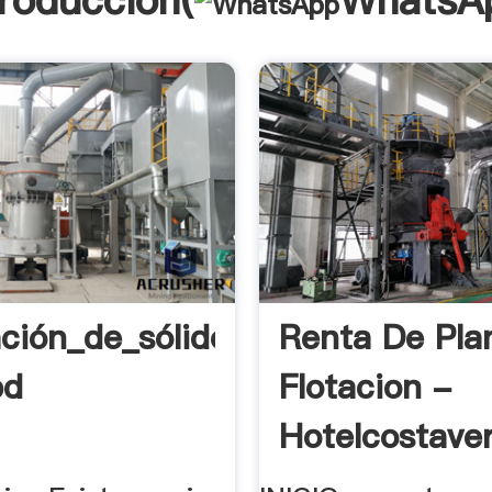
troducción(
WhatsA
ción_de_sólidos
Renta De Pla
bd
Flotacion -
Hotelcostave