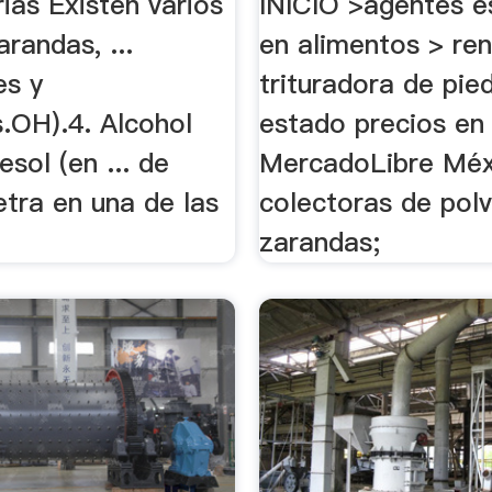
orias Existen varios
INICIO >agentes e
arandas, ...
en alimentos > ren
es y
trituradora de pie
.OH).4. Alcohol
estado precios en
esol (en ... de
MercadoLibre Méxi
tra en una de las
colectoras de pol
zarandas;