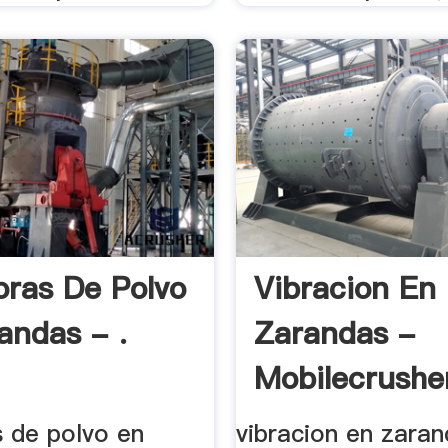
oras De Polvo
Vibracion En
andas - .
Zarandas -
Mobilecrushe
s de polvo en
vibracion en zara