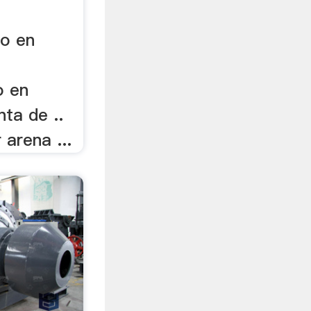
vo en
o en
nta de ..
arena ...