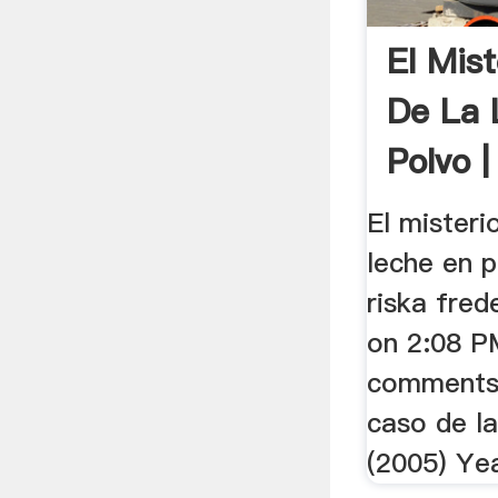
El Mis
De La 
Polvo 
El misteri
leche en 
riska fre
on 2:08 P
comments.
caso de la
(2005) Yea