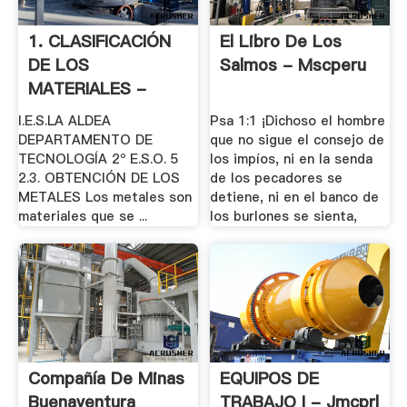
1. CLASIFICACIÓN
El Libro De Los
DE LOS
Salmos - Mscperu
MATERIALES -
I.E.S. La Aldea
I.E.S.LA ALDEA
Psa 1:1 ¡Dichoso el hombre
DEPARTAMENTO DE
que no sigue el consejo de
TECNOLOGÍA 2º E.S.O. 5
los impíos, ni en la senda
2.3. OBTENCIÓN DE LOS
de los pecadores se
METALES Los metales son
detiene, ni en el banco de
materiales que se ...
los burlones se sienta,
Compañía De Minas
EQUIPOS DE
Buenaventura
TRABAJO I - Jmcprl