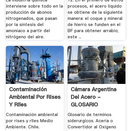
La industria química
12. En el primero de estos
interviene sobre todo en la
procesos, el acero líquido
producción de abonos
se obtiene de la siguiente
nitrogenados, que pasan
manera: el coque y mineral
por la síntesis del
de hierro se funden en el
amoníaco a partir del
BF para obtener arrabio;
nitrógeno del aire.
este ...
Contaminación
Cámara Argentina
Ambiental Por Rises
Del Acero -
Y Riles
GLOSARIO
Contaminación ambiental
Glosario de terminos
por rises y riles Medio
siderurgicos. Acería o
Ambiente. Chile.
Convertidor al Oxígeno