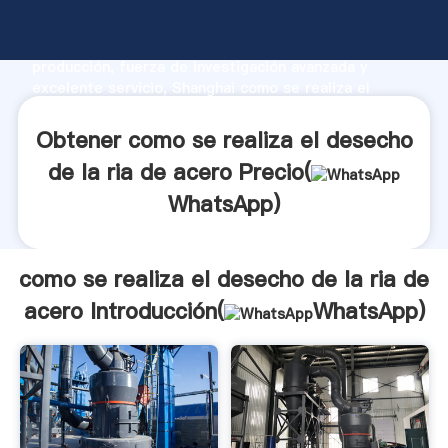
como se realiza el desecho de la ria de acero
fabricante Agarrando fuerte capacidad de
producción, fuerza de investigación avanzada y
excelente servicio, Shanghai como se realiza el
desecho de la ria de acero proveedor crea el valor y
aporta valores a todos los clientes.
Obtener como se realiza el desecho
de la ria de acero Precio(
WhatsApp
)
como se realiza el desecho de la ria de
acero Introducción(
WhatsApp
)