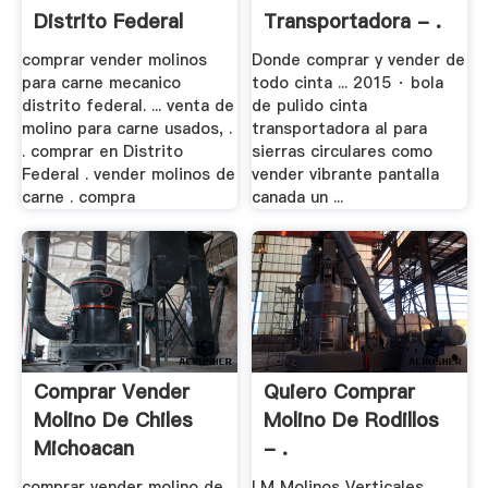
Distrito Federal
Transportadora - .
Venta
comprar vender molinos
Donde comprar y vender de
para carne mecanico
todo cinta ... 2015 · bola
distrito federal. ... venta de
de pulido cinta
molino para carne usados, .
transportadora al para
. comprar en Distrito
sierras circulares como
Federal . vender molinos de
vender vibrante pantalla
carne . compra
canada un ...
Comprar Vender
Quiero Comprar
Molino De Chiles
Molino De Rodillos
Michoacan
- .
comprar vender molino de
LM Molinos Verticales. ...