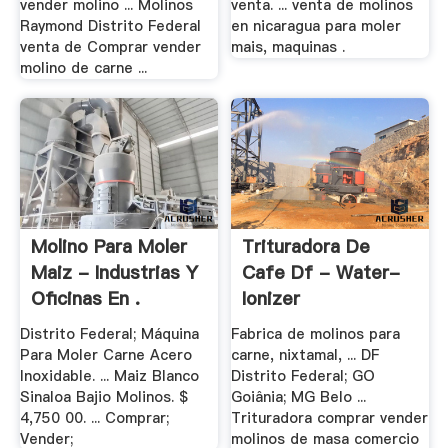
vender molino ... Molinos
venta. ... venta de molinos
Raymond Distrito Federal
en nicaragua para moler
venta de Comprar vender
mais, maquinas .
molino de carne ...
Molino Para Moler
Trituradora De
Maiz - Industrias Y
Cafe Df - Water-
Oficinas En .
Ionizer
Distrito Federal; Máquina
Fabrica de molinos para
Para Moler Carne Acero
carne, nixtamal, ... DF
Inoxidable. ... Maiz Blanco
Distrito Federal; GO
Sinaloa Bajio Molinos. $
Goiânia; MG Belo ...
4,750 00. ... Comprar;
Trituradora comprar vender
Vender;
molinos de masa comercio