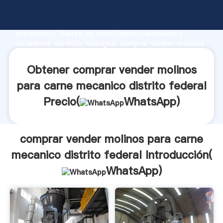
comprar vender molinos para carne mecanico distrito
federal fabricante Agarrando fuerte capacidad de
producción, fuerza de investigación avanzada y
excelente servicio, Shanghai comprar vender molinos
para carne mecanico distrito federal proveedor crea
el valor y aporta valores a todos los clientes.
Obtener comprar vender molinos
para carne mecanico distrito federal
Precio(
WhatsApp
)
comprar vender molinos para carne
mecanico distrito federal Introducción(
WhatsApp
)