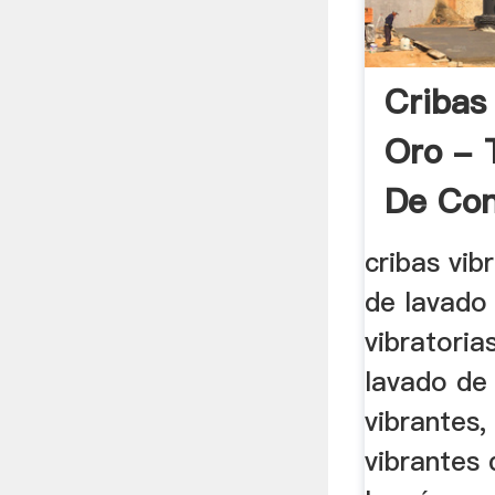
Cribas
Oro - 
De Co
cribas vib
de lavado 
vibratoria
lavado de 
vibrantes,
vibrantes