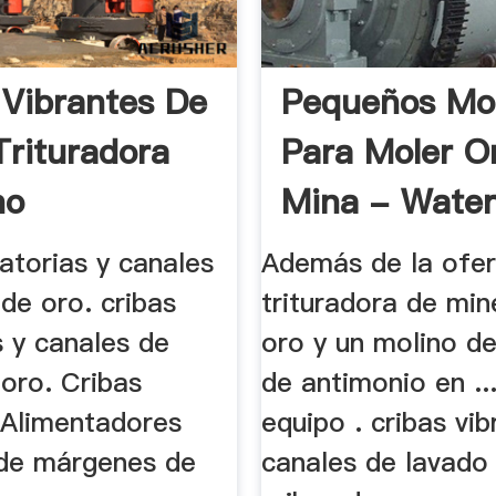
 Vibrantes De
Pequeños Mol
Trituradora
Para Moler O
no
Mina - Water
ratorias y canales
Además de la ofer
de oro. cribas
trituradora de min
s y canales de
oro y un molino de
oro. Cribas
de antimonio en ..
 Alimentadores
equipo . cribas vib
 de márgenes de
canales de lavado