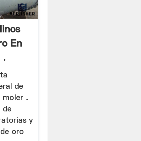
inos
ro En
 .
ta
eral de
 moler .
. de
ratorias y
 de oro