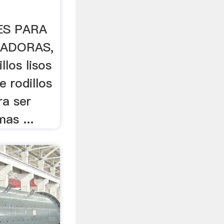
DES PARA
RADORAS,
llos lisos
e rodillos
ra ser
mas ...