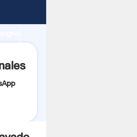
abricante
rza de
anghai
roveedor
es.
nales