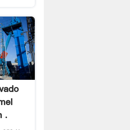
vado
mel
 .