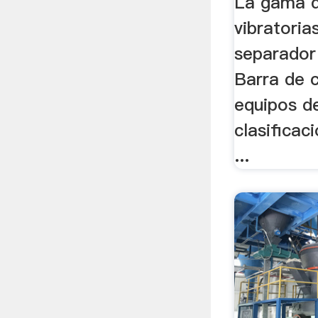
La gama d
vibratoria
separador 
Barra de c
equipos d
clasificac
...