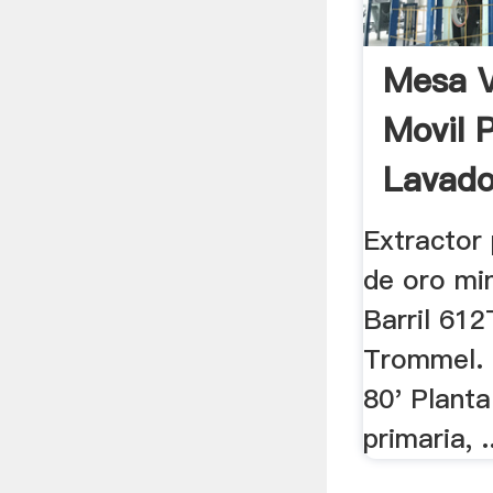
Mesa V
Movil 
Lavado
Extractor
de oro min
Barril 61
Trommel. 
80' Planta
primaria, .