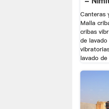
- Nimi
Canteras y
Malla crib
cribas vib
de lavado 
vibratoria
lavado de