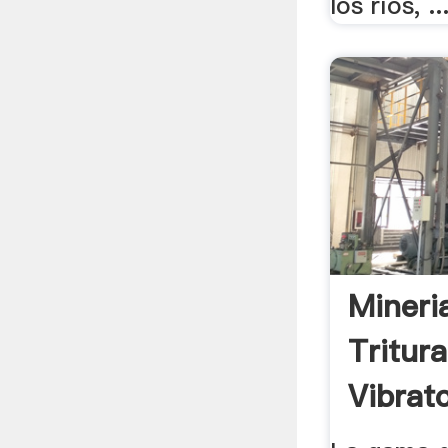
los ríos, ..
Mineri
Tritur
Vibrato