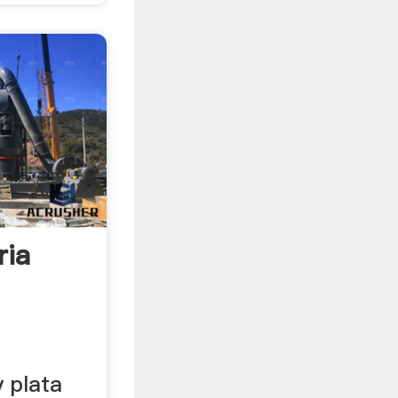
ria
y plata