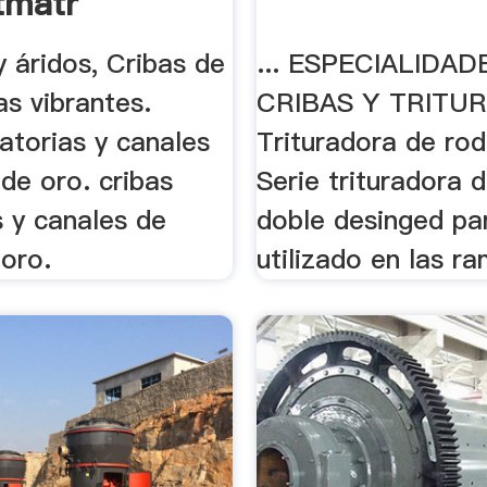
tmatr
 áridos, Cribas de
... ESPECIALIDA
as vibrantes.
CRIBAS Y TRITU
ratorias y canales
Trituradora de rodi
de oro. cribas
Serie trituradora d
s y canales de
doble desinged pa
 oro.
utilizado en las ra