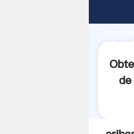
cribas v
Agarrand
investig
cribas v
crea el 
Obte
de