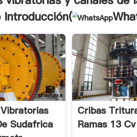
s vibratorias y canales de 
 Introducción(
Wha
 Vibratorias
Cribas Tritur
De Sudafrica
Ramas 13 Cv 