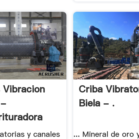
s Vibracion
Criba Vibrato
 -
Biela - .
rituradora
ratorias y canales
... Mineral de oro 