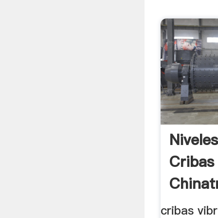
Nivele
Cribas
Chinat
cribas vib