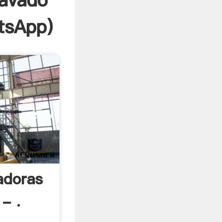
lavado
tsApp
)
adoras
- .