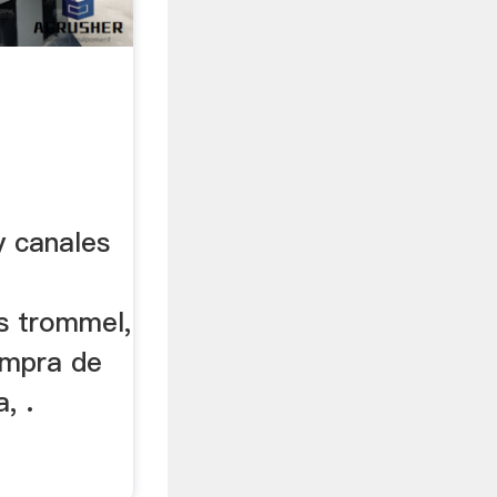
s
y canales
as trommel,
ompra de
, .
n