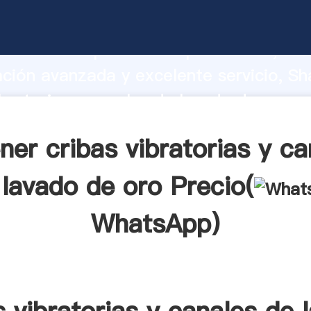
ibratorias y canales de lavado de oro f
o fuerte capacidad de producción, fue
ación avanzada y excelente servicio, Sh
ibratorias y canales de lavado de oro p
valor y aporta valores a todos los client
ner cribas vibratorias y ca
 lavado de oro Precio(
WhatsApp
)