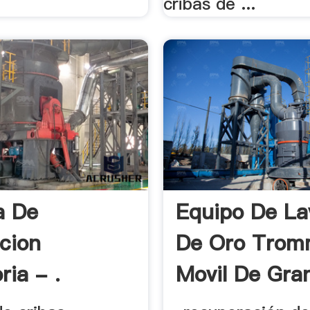
.
cribas de ...
a De
Equipo De La
acion
De Oro Trom
ria - .
Movil De Gran