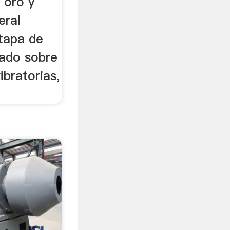
e oro y
eral
etapa de
rado sobre
vibratorias,