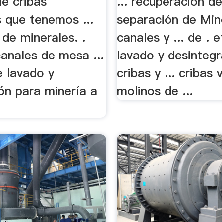
e cribas
... recuperación d
s que tenemos ...
separación de Min
de minerales. .
canales y ... de . 
anales de mesa ...
lavado y desinteg
e lavado y
cribas y ... cribas 
ión para minería a
molinos de ...