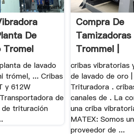
ibradora
Compra De
Planta De
Tamizadoras
 Tromel
Trommel |
Worldcrusher
 planta de lavado
cribas vibratorias 
i trómel, ... Cribas
de lavado de oro |
2T y 612W
Trituradora . crib
Transportadora de
canales de . La c
 de trituración
una criba vibratoria
..
MATEX: Somos u
proveedor de ...