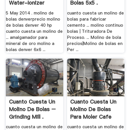
Water-Ionizer
Bolas 5x5 .
5 May 2014 . molino de
cuanto cuesta un molino de
bolas denverprecio molino
bolas para fabricar
de bolas denver 40 hp
cemento ... molino continuo
cuanto cuesta un molino de
bolas | Trituradora De
... amalgamador para
Proceso. ... Molino de bola
mineral de oro molino a
precios|Molino de bolas en
bolas denver 6x6 ...
Per ...
Cuanto Cuesta Un
Cuanto Cuesta Un
Molino De Bolas –
Molino De Bolas
Grinding Mill .
Para Moler Cafe
cuanto cuesta un molino de
cuanto cuesta un molino de