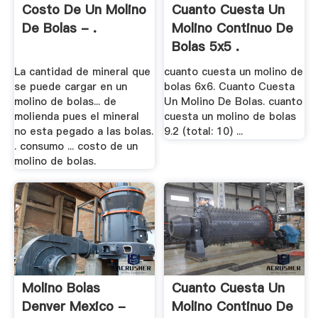
Costo De Un Molino
Cuanto Cuesta Un
De Bolas - .
Molino Continuo De
Bolas 5x5 .
La cantidad de mineral que
cuanto cuesta un molino de
se puede cargar en un
bolas 6x6. Cuanto Cuesta
molino de bolas... de
Un Molino De Bolas. cuanto
molienda pues el mineral
cuesta un molino de bolas
no esta pegado a las bolas.
9.2 (total: 10) ...
. consumo ... costo de un
molino de bolas.
Molino Bolas
Cuanto Cuesta Un
Denver Mexico -
Molino Continuo De