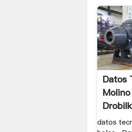
Datos 
Molino
Drobil
datos tec