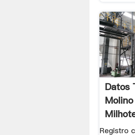
Datos 
Molino
Milhot
Registro 