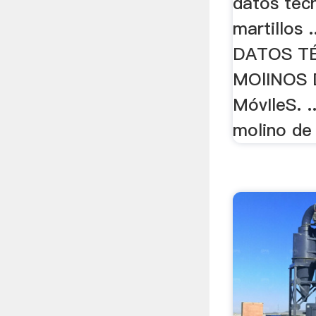
datos tec
martillos 
DATOS T
MOlINOS 
MóvIleS. .
molino de 