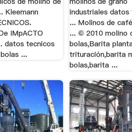
nicos de molino de
molinos de grano
... Kleemann
industriales datos
ÉCNICOS.
... Molinos de caf
De IMpACTO
... © 2010 molino 
.. datos tecnicos
bolas,Barita plant
bolas ...
trituración,barita 
bolas,barita ...