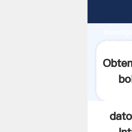
datos te
Agarrand
investig
datos te
valor y 
Obten
bo
dato