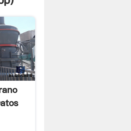
pp
)
rano
Datos