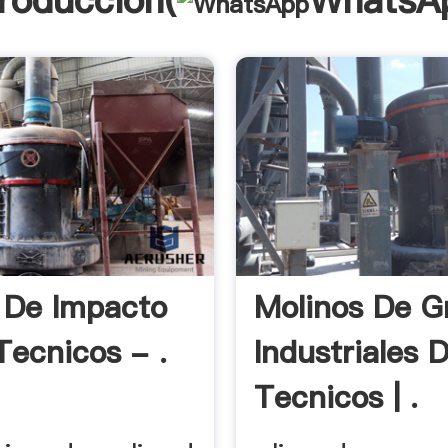
troducción(
WhatsA
 De Impacto
Molinos De G
Tecnicos - .
Industriales 
Tecnicos | .