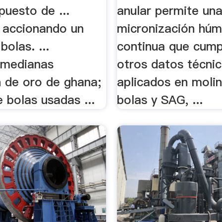
puesto de ...
anular permite un
o accionando un
micronización hú
bolas. ...
continua que cump
 medianas
otros datos técnico
n de oro de ghana;
aplicados en moli
 bolas usadas ...
bolas y SAG, ...