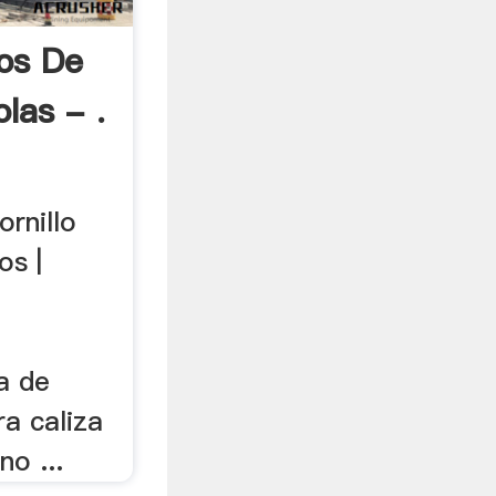
os De
las - .
ornillo
os |
a de
a caliza
no ...