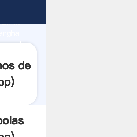
rza de
anghai
rea el
nos de
pp
)
bolas