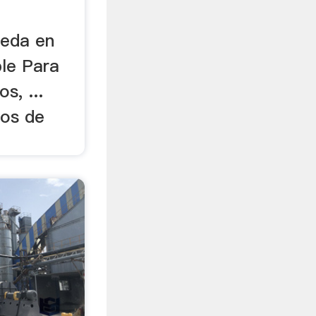
a
meda en
le Para
s, ...
nos de