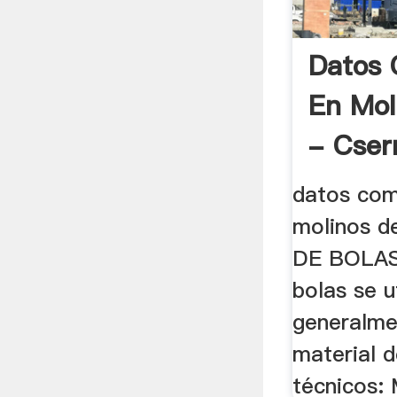
Datos 
En Mol
- Cser
datos com
molinos d
DE BOLAS.
bolas se u
generalme
material d
técnicos: