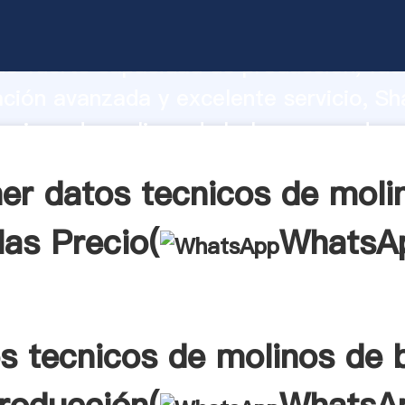
cnicos de molinos de bolas fabricante
o fuerte capacidad de producción, fue
ación avanzada y excelente servicio, Sh
cnicos de molinos de bolas proveedor c
aporta valores a todos los clientes.
er datos tecnicos de moli
las Precio(
WhatsA
s tecnicos de molinos de 