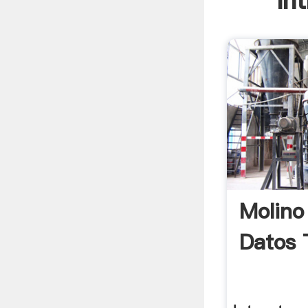
In
Molino
Datos 