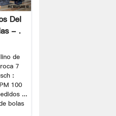
os Del
as - .
lino de
 roca 7
tsch :
 PM 100
didos ...
de bolas