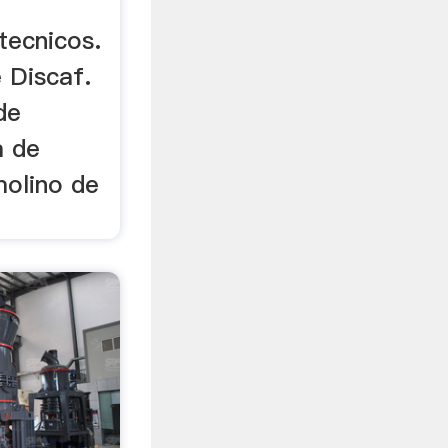
 tecnicos.
é Discaf.
de
a de
molino de