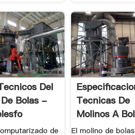
Tecnicos Del
Especificaci
 De Bolas -
Tecnicas De
elesfo
Molinos A Bo
computarizado de
El molino de bola