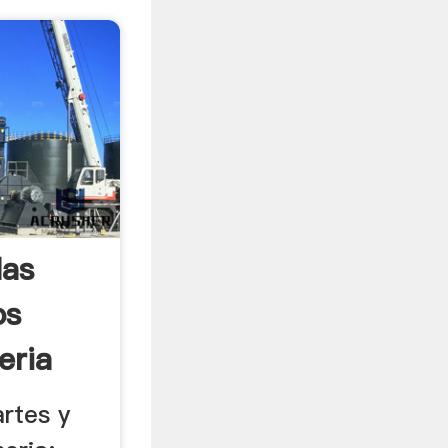
las
os
eria
rtes y