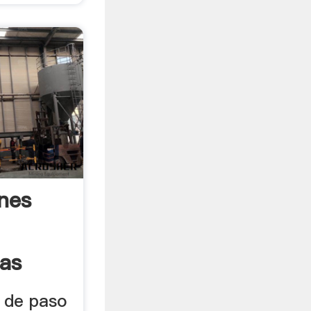
ones
las
s de paso