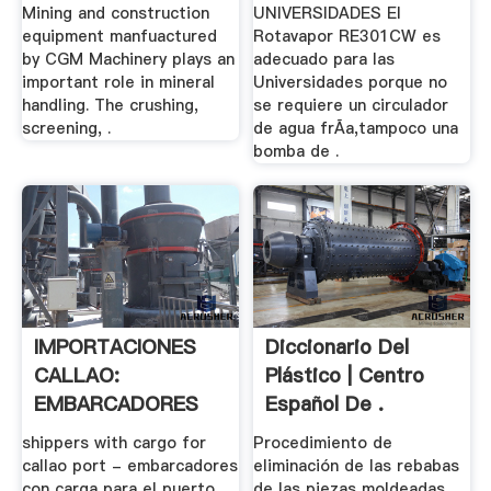
Mining and construction
UNIVERSIDADES El
equipment manfuactured
Rotavapor RE301CW es
by CGM Machinery plays an
adecuado para las
important role in mineral
Universidades porque no
handling. The crushing,
se requiere un circulador
screening, .
de agua frÃ­a,tampoco una
bomba de .
IMPORTACIONES
Diccionario Del
CALLAO:
Plástico | Centro
EMBARCADORES
Español De .
shippers with cargo for
Procedimiento de
callao port - embarcadores
eliminación de las rebabas
con carga para el puerto
de las piezas moldeadas