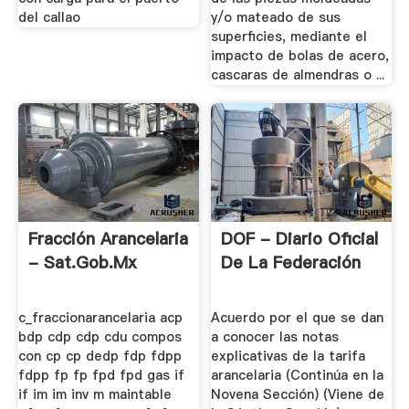
del callao
y/o mateado de sus
superficies, mediante el
impacto de bolas de acero,
cascaras de almendras o ...
Fracción Arancelaria
DOF - Diario Oficial
- Sat.gob.mx
De La Federación
c_fraccionarancelaria acp
Acuerdo por el que se dan
bdp cdp cdp cdu compos
a conocer las notas
con cp cp dedp fdp fdpp
explicativas de la tarifa
fdpp fp fp fpd fpd gas if
arancelaria (Continúa en la
if im im inv m maintable
Novena Sección) (Viene de