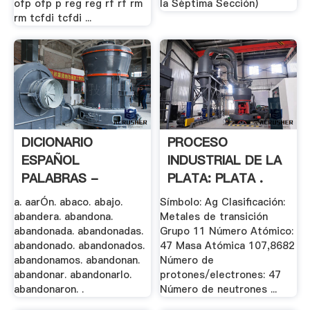
ofp ofp p reg reg rf rf rm
la Séptima Sección)
rm tcfdi tcfdi ...
DICIONARIO
PROCESO
ESPAÑOL
INDUSTRIAL DE LA
PALABRAS -
PLATA: PLATA .
Actiweb.es
a. aarÓn. abaco. abajo.
Símbolo: Ag Clasificación:
abandera. abandona.
Metales de transición
abandonada. abandonadas.
Grupo 11 Número Atómico:
abandonado. abandonados.
47 Masa Atómica 107,8682
abandonamos. abandonan.
Número de
abandonar. abandonarlo.
protones/electrones: 47
abandonaron. .
Número de neutrones ...