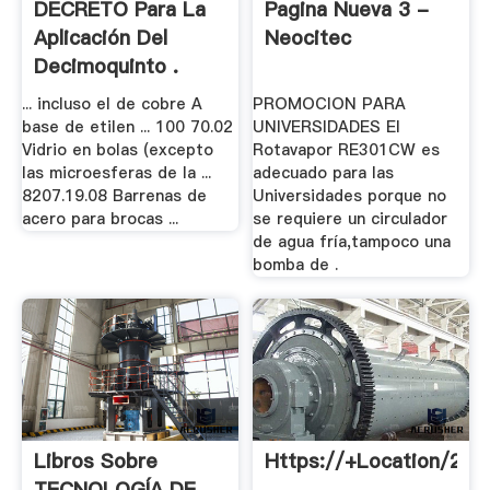
DECRETO Para La
Pagina Nueva 3 -
Aplicación Del
Neocitec
Decimoquinto .
... incluso el de cobre A
PROMOCION PARA
base de etilen ... 100 70.02
UNIVERSIDADES El
Vidrio en bolas (excepto
Rotavapor RE301CW es
las microesferas de la ...
adecuado para las
8207.19.08 Barrenas de
Universidades porque no
acero para brocas ...
se requiere un circulador
de agua fría,tampoco una
bomba de .
Libros Sobre
Https://+Location/23.
TECNOLOGÍA DE
.