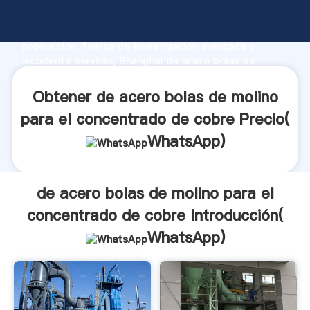
de acero bolas de molino para el concentrado de
cobre fabricante Agarrando fuerte capacidad de
producción, fuerza de investigación avanzada y
excelente servicio, Shanghai de acero bolas de
molino para el concentrado de cobre proveedor crea
el valor y aporta valores a todos los clientes.
Obtener de acero bolas de molino
para el concentrado de cobre Precio(
WhatsApp
)
de acero bolas de molino para el
concentrado de cobre Introducción(
WhatsApp
)