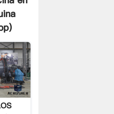
cina en
uina
pp
)
LOS