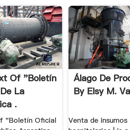
xt Of "Boletín
Álago De Pro
 De La
By Elsy M. Va
ica .
of "Boletín Oficial
Venta de insumos