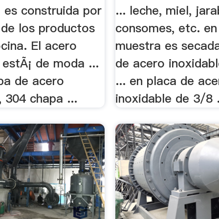
Tecnologia
 es construida por
... leche, miel, jar
 de los productos
consomes, etc. en
ocina. El acero
muestra es secada 
 estÃ¡ de moda ...
de acero inoxidabl
pa de acero
... en placa de ac
, 304 chapa ...
inoxidable de 3/8 .