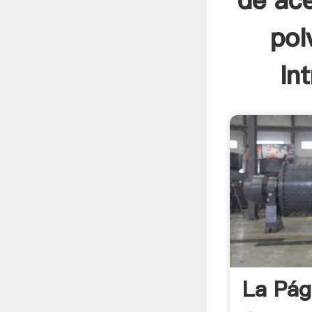
de ace
pol
In
La Pág