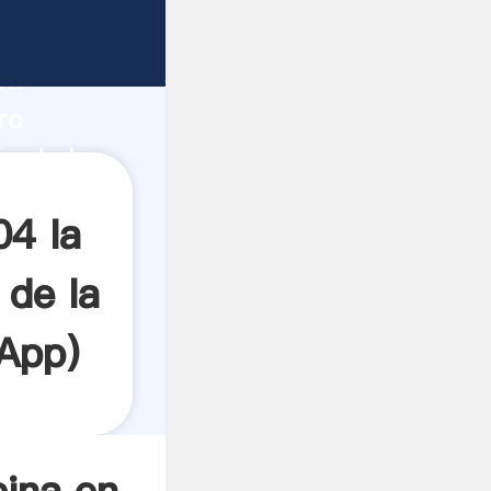
e
fuerte
ón
ro
ón de la
es a
04 la
 de la
App
)