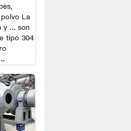
abes,
 polvo La
y ... son
e tipo 304
ero
..