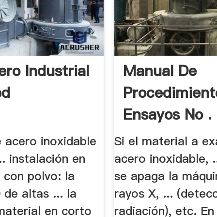
ro Industrial
Manual De
bd
Procedimient
Ensayos No .
 acero inoxidable
Si el material a e
.. instalación en
acero inoxidable, 
 con polvo: la
se apaga la máqui
de altas ... la
rayos X, ... (detec
material en corto
radiación), etc. En