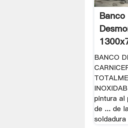
Banco 
Desmo
1300x7
BANCO D
CARNICE
TOTALME
INOXIDABL
pintura al
de ... de 
soldadura 