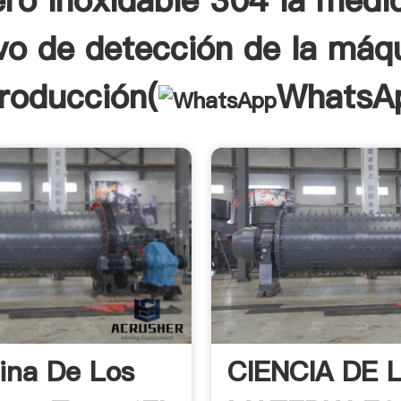
ro inoxidable 304 la medi
vo de detección de la máq
troducción(
WhatsA
ina De Los
CIENCIA DE 