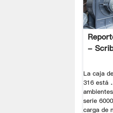
Reporte
- Scri
La caja de
316 está .
ambientes
serie 6000 
carga de 