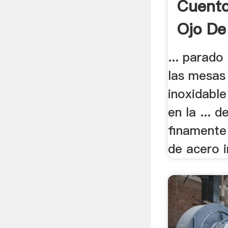
Cuento
Ojo De
... parado
las mesas
inoxidable
en la ... 
finamente 
de acero i