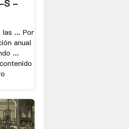
-S -
 las ... Por
ción anual
do ...
contenido
ro