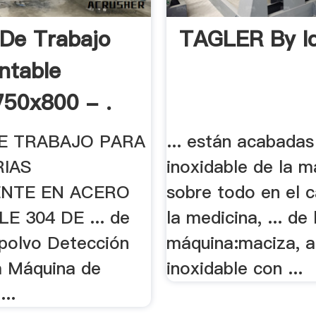
De Trabajo
TAGLER By I
ntable
50x800 - .
E TRABAJO PARA
... están acabadas
RIAS
inoxidable de la má
NTE EN ACERO
sobre todo en el 
E 304 DE ... de
la medicina, ... de 
 polvo Detección
máquina:maciza, 
la Máquina de
inoxidable con ...
...