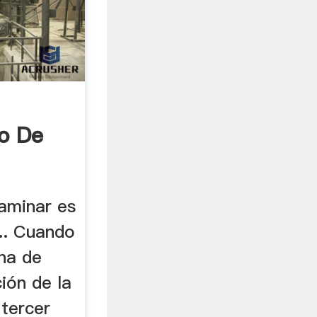
o De
xaminar es
... Cuando
na de
ción de la
 tercer