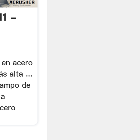
d1 -
 en acero
s alta ...
campo de
la
acero