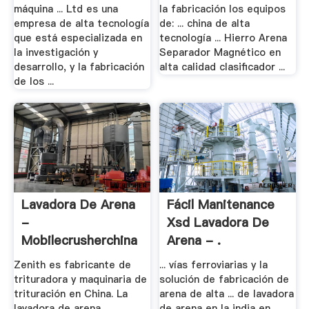
máquina ... Ltd es una
la fabricación los equipos
empresa de alta tecnología
de: ... china de alta
que está especializada en
tecnología ... Hierro Arena
la investigación y
Separador Magnético en
desarrollo, y la fabricación
alta calidad clasificador ...
de los ...
Lavadora De Arena
Fácil Manitenance
-
Xsd Lavadora De
Mobilecrusherchina
Arena - .
Zenith es fabricante de
... vías ferroviarias y la
trituradora y maquinaria de
solución de fabricación de
trituración en China. La
arena de alta ... de lavadora
lavadora de arena ...
de arena en la india en