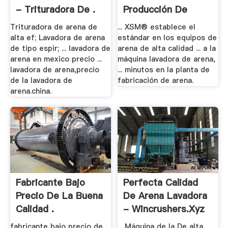
- Trituradora De .
Producción De
Arena - .
Trituradora de arena de
... XSM® establece el
alta ef; Lavadora de arena
estándar en los equipos de
de tipo espir; ... lavadora de
arena de alta calidad ... a la
arena en mexico precio ...
máquina lavadora de arena,
lavadora de arena,precio
... minutos en la planta de
de la lavadora de
fabricación de arena.
arena.china.
Fabricante Bajo
Perfecta Calidad
Precio De La Buena
De Arena Lavadora
Calidad .
- Wincrushers.xyz
fabricante bajo precio de
... Máquina de la De alta