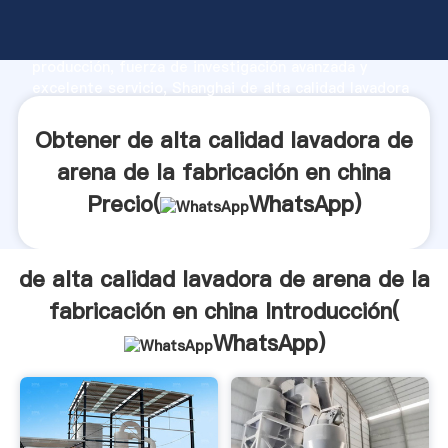
de alta calidad lavadora de arena de la fabricación en
china fabricante Agarrando fuerte capacidad de
producción, fuerza de investigación avanzada y
excelente servicio, Shanghai de alta calidad lavadora
de arena de la fabricación en china proveedor crea el
valor y aporta valores a todos los clientes.
Obtener de alta calidad lavadora de
arena de la fabricación en china
Precio(
WhatsApp
)
de alta calidad lavadora de arena de la
fabricación en china Introducción(
WhatsApp
)