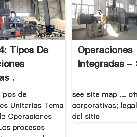
: Tipos De
Operaciones
iones
Integradas -
as .
ipos de
see site map ... of
es Unitarias Tema
corporativas; lega
 de Operaciones
del sitio
 Los procesos