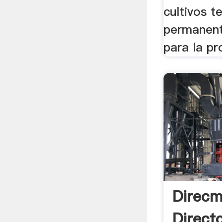
cultivos 
permanent
para la pr
Direcm
Direct