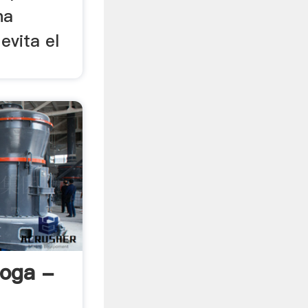
na
evita el
oga -