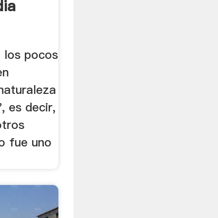
dia
e los pocos
en
naturaleza
, es decir,
otros
lo fue uno