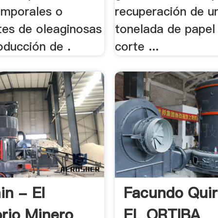
temporales o
recuperación de u
es de oleaginosas
tonelada de papel 
oducción de .
corte ...
in - El
Facundo Quir
orio Minero
EL ORTIBA