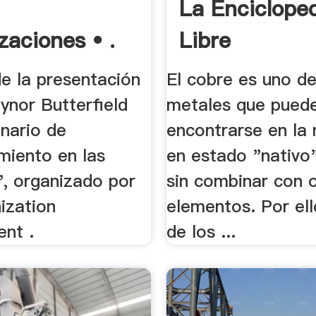
La Enciclope
zaciones • .
Libre
e la presentación
El cobre es uno d
ynor Butterfield
metales que pued
inario de
encontrarse en la 
miento en las
en estado "nativo"
, organizado por
sin combinar con 
ization
elementos. Por el
nt .
de los ...