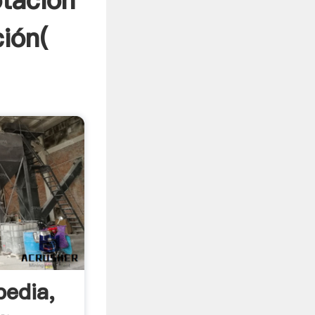
otación
ción(
pedia,