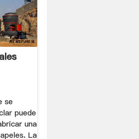
ales
e se
clar puede
abricar una
papeles. La