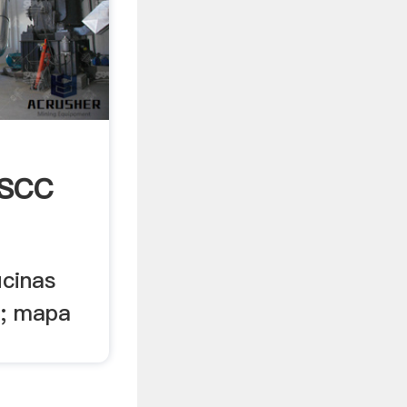
 SCC
icinas
l; mapa