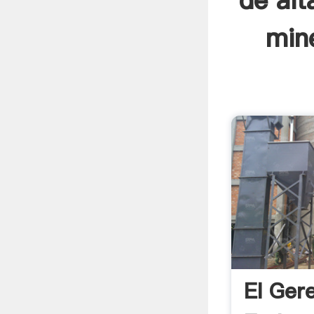
de alt
mine
El Ger