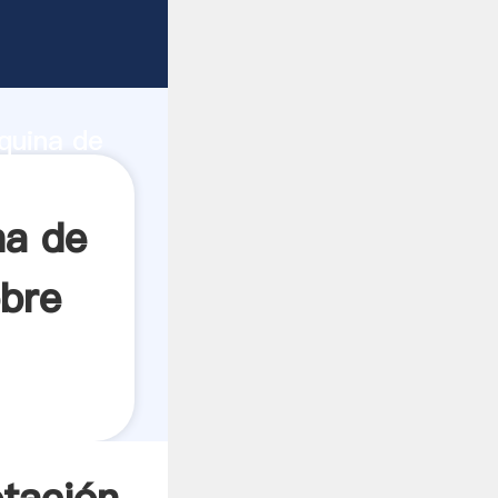
para el
e
áquina de
a el
na de
obre