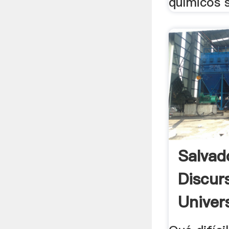
químicos 
Salvad
Discur
Univer