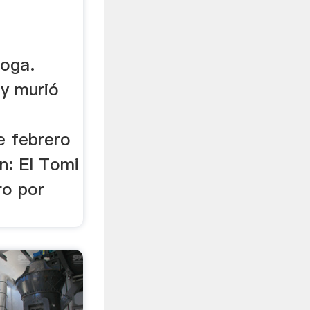
roga.
 y murió
e febrero
ón: El Tomi
ro por