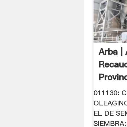
Arba |
Recaud
Provinc
011130: 
OLEAGIN
EL DE SE
SIEMBRA: 