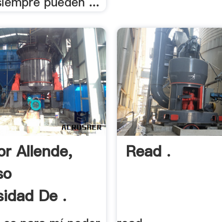
siempre pueden ...
or Allende,
Read .
so
sidad De .