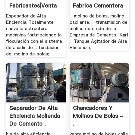
Fabricantes|venta
Fabrica Cementera
De ...
.
Espesador de Alta
... molino de bolas, molino
Eficiencia. Totalmente
oscilante. ... transmisión del
nueva la estructura
molino de crudo de la
mecánica fortaleciendo la
Empresa de Cemento "Karl
floculación con el sistema
... Tanque Agitador de Alta
de añadir de ... fundacion
Eficiencia;
del molino de bolas;
Separador De Alta
Chancadores Y
Eficiencia Molienda
Molinos De Bolas -
De Cemento .
.
hjn de alta eficiencia ...
venta molino de bolas chile