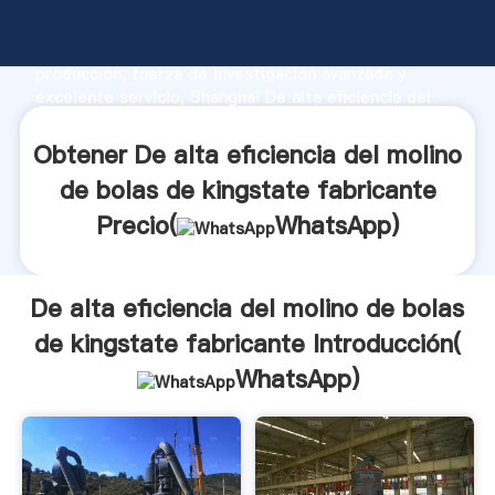
De alta eficiencia del molino de bolas de kingstate
fabricante fabricante Agarrando fuerte capacidad de
producción, fuerza de investigación avanzada y
excelente servicio, Shanghai De alta eficiencia del
molino de bolas de kingstate fabricante proveedor
crea el valor y aporta valores a todos los clientes.
Obtener De alta eficiencia del molino
de bolas de kingstate fabricante
Precio(
WhatsApp
)
De alta eficiencia del molino de bolas
de kingstate fabricante Introducción(
WhatsApp
)