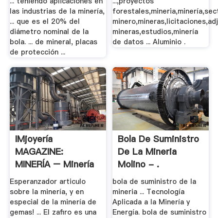
... teniendo aplicaciones en
...,proyectos
las industrias de la minería,
forestales,mineria,minería,sec
... que es el 20% del
minero,mineras,licitaciones,a
diámetro nominal de la
mineras,estudios,minería
bola. ... de mineral, placas
de datos ... Aluminio .
de protección ...
IMjoyería
Bola De Suministro
MAGAZINE:
De La Mineria
MINERÍA – Minería
Molino - .
De Las .
Esperanzador articulo
bola de suministro de la
sobre la minería, y en
mineria ... Tecnología
especial de la minería de
Aplicada a la Minería y
gemas! ... El zafiro es una
Energía. bola de suministro