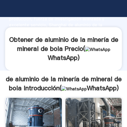
de aluminio de la minería de mineral de bola
fabricante Agarrando fuerte capacidad de
producción, fuerza de investigación avanzada y
excelente servicio, Shanghai de aluminio de la
minería de mineral de bola proveedor crea el valor y
aporta valores a todos los clientes.
Obtener de aluminio de la minería de
mineral de bola Precio(
WhatsApp
)
de aluminio de la minería de mineral de
bola Introducción(
WhatsApp
)