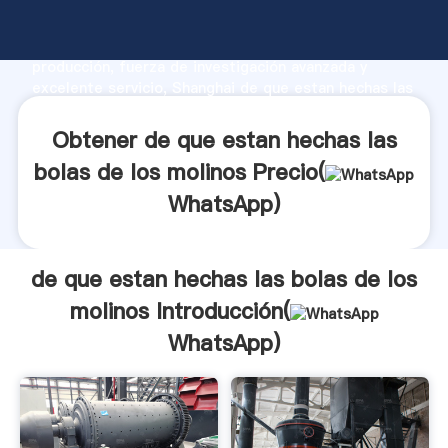
de que estan hechas las bolas de los molinos
fabricante Agarrando fuerte capacidad de
producción, fuerza de investigación avanzada y
excelente servicio, Shanghai de que estan hechas las
bolas de los molinos proveedor crea el valor y aporta
valores a todos los clientes.
Obtener de que estan hechas las
bolas de los molinos Precio(
WhatsApp
)
de que estan hechas las bolas de los
molinos Introducción(
WhatsApp
)