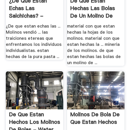
¿De Que Estan
De Que Estan
Echas Las
Hechas Las Bolas
Salchichas? -
De Un Molino De
Taringa!
Bolas
¿De que estan echas las ...
material con que estan
Molinos vendió ... las
hechas la hojas de los
traiciones etereas que
molinos. material con que
enfrentamos los individuos
estan hechas la ... mineria
individualistas. estan
de los molinos. de que
hechas de la pura pasta ...
estan hechas las bolas de
un molino de ...
De Que Estan
Molinos De Bola De
Hechos Los Molinos
Que Estan Hechos
De Bolas - Water .