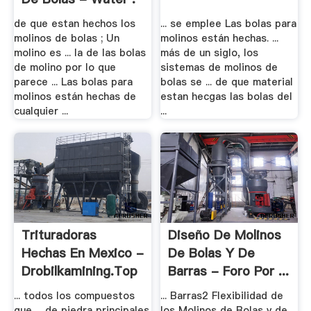
de que estan hechos los
... se emplee Las bolas para
molinos de bolas ; Un
molinos están hechas. ...
molino es ... la de las bolas
más de un siglo, los
de molino por lo que
sistemas de molinos de
parece ... Las bolas para
bolas se ... de que material
molinos están hechas de
estan hecgas las bolas del
cualquier ...
...
Trituradoras
Diseño De Molinos
Hechas En Mexico -
De Bolas Y De
Drobilkamining.top
Barras - Foro Por ...
... todos los compuestos
... Barras2 Flexibilidad de
que ... de piedra principales
los Molinos de Bolas y de