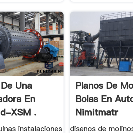
 De Una
Planos De Mo
adora En
Bolas En Aut
ad-XSM .
Nimitmatr
uinas instalaciones
disenos de molino