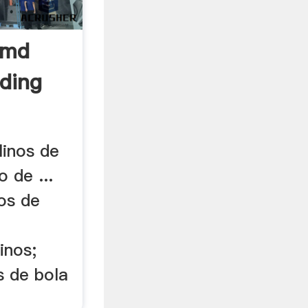
omd
ding
linos de
 de ...
nos de
g
inos;
s de bola