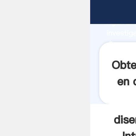
disenos 
Agarrand
investig
disenos 
valor y 
Obte
en 
dise