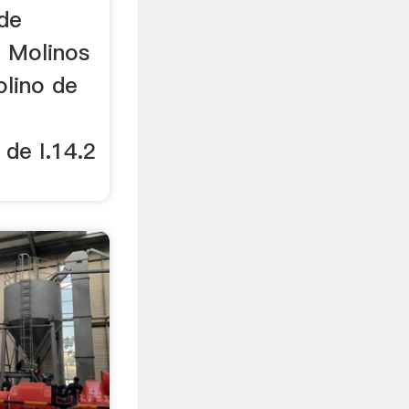
 de
g Molinos
olino de
 de I.14.2