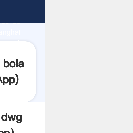
rza de
anghai
rea el
 bola
App
)
n dwg