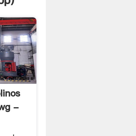
pp
)
linos
wg -