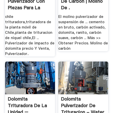
Pulverizador Con
De Carbon | Molino
Piezas Para La
De .
Venta ...
chile
El molino pulverizador de
trituradora,trituradora de
suspensión de ... cemento
la planta móvil de
en bruto, carbón activado,
Chile,planta de trituracion
dolomita, ranito, carbón
de niquel chile,El ...
suave, carbón ... Más >>
Pulverizador de impacto de
Obtener Precios. Molino de
dolomita precio Y Venta,
carbón
Pulverizador..
Dolomita
Dolomita
Trituradora De La
Pulverizador De
Unidad –
Trituracion - Water