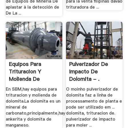
de Equipos de Minería De
para la venta filipinas davao
aplastar à la detección de
trituradora de ...
De La ...
Equipos Para
Pulverizador De
Trituracion Y
Impacto De
Molienda De
Dolomita - .
Dolomita
En SBM,hay equipos para
O moinho pulverizador de
trituracion y molienda de
dolomita faz a linha de
dolomita.La dolomita es un
processamento de planta e
mineral de
pode ser utilizado em ...
carbonato,principalmente,hay
dolomita, trituracion de.
ankerita y dolomita de
pulverizador de impacto
manganeso.
para moler ...