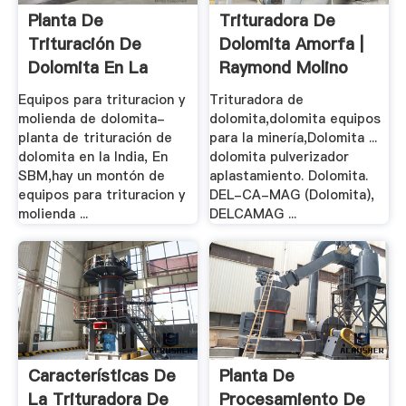
Planta De
Trituradora De
Trituración De
Dolomita Amorfa |
Dolomita En La
Raymond Molino
India - .
Equipos para trituracion y
Trituradora de
molienda de dolomita-
dolomita,dolomita equipos
planta de trituración de
para la minería,Dolomita ...
dolomita en la India, En
dolomita pulverizador
SBM,hay un montón de
aplastamiento. Dolomita.
equipos para trituracion y
DEL-CA-MAG (Dolomita),
molienda ...
DELCAMAG ...
Características De
Planta De
La Trituradora De
Procesamiento De