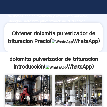
dolomita pulverizador de trituracion fabricante
Agarrando fuerte capacidad de producción, fuerza
de investigación avanzada y excelente servicio,
Shanghai dolomita pulverizador de trituracion
proveedor crea el valor y aporta valores a todos los
clientes.
Obtener dolomita pulverizador de
trituracion Precio(
WhatsApp
)
dolomita pulverizador de trituracion
Introducción(
WhatsApp
)