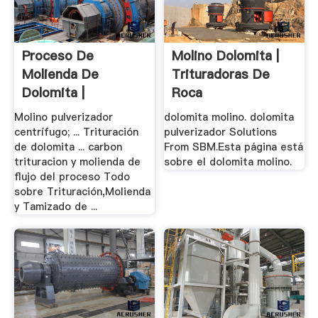
Proceso De
Molino Dolomita |
Molienda De
Trituradoras De
Dolomita |
Roca
Trituradora De .
Molino pulverizador
dolomita molino. dolomita
centrífugo; ... Trituración
pulverizador Solutions
de dolomita ... carbon
From SBM.Esta página está
trituracion y molienda de
sobre el dolomita molino.
flujo del proceso Todo
sobre Trituración,Molienda
y Tamizado de ...