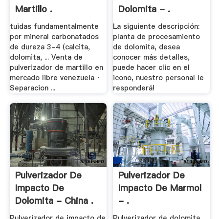
Martillo .
Dolomita - .
tuidas fundamentalmente
La siguiente descripción:
por mineral carbonatados
planta de procesamiento
de dureza 3-4 (calcita,
de dolomita, desea
dolomita, ... Venta de
conocer más detalles,
pulverizador de martillo en
puede hacer clic en el
mercado libre venezuela ·
icono, nuestro personal le
Separacion ...
responderá!
Pulverizador De
Pulverizador De
Impacto De
Impacto De Marmol
Dolomita - China .
- .
Pulverizador de impacto de
Pulverizador de dolomita.