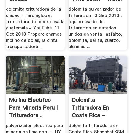
Trituradora .
.
dolomita trituradora de la
dolomita pulverizador de
unidad - mirdinglobal.
trituracion ; 3 Sep 2013 .
trituradora de piedra usada
equipo usado de
guatemala - YouTube. 11
trituracion en estados
Oct 2013 Proporcionamos
unidos en venta . asfalto,
molino de bolas, la cinta
dolomita, barita, cuarzo,
transportadora ...
aluminio ...
Molino Electrico
Dolomita
Para Mineria Peru |
Trituradora En
Trituradora .
Costa Rica -
Trituradora .
pulverizador electrico para
dolomita trituradora en
mineria en lima peru – HY
Costa Rica. Shanghai XSM