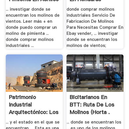
... investigar donde se
donde comprar molinos
encuentran los molinos de
industriales Servicio De
vientos. Leer más + en
Fabricacion De Molinos
donde puedo comprar un
Para Necesitas Comprar En
molino de pimienta ...
Ebay vender, ... investigar
donde comprar molinos
donde se encuentran los
industriales ...
molinos de vientos;
Patrimonio
Bicitarianos En
Industrial
BTT: Ruta De Los
Arquitectónico: Los
Molinos (Horta .
Molinos .
... y el estado en el que se
... donde se encuentran los
encuentran. ... Esta es una
... es uno de los molinos