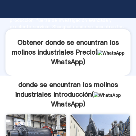
donde se encuntran los molinos industriales
fabricante Agarrando fuerte capacidad de
producción, fuerza de investigación avanzada y
excelente servicio, Shanghai donde se encuntran los
molinos industriales proveedor crea el valor y aporta
valores a todos los clientes.
Obtener donde se encuntran los
molinos industriales Precio(
WhatsApp
)
donde se encuntran los molinos
industriales Introducción(
WhatsApp
)