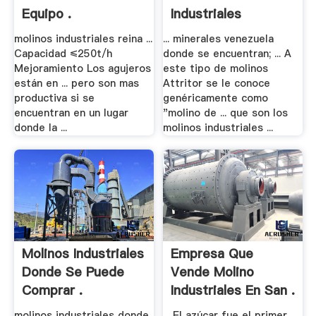
Equipo .
Industriales
Wikipedia
molinos industriales reina ...
... minerales venezuela
Capacidad ≤250t/h
donde se encuentran; ... A
Mejoramiento Los agujeros
este tipo de molinos
están en ... pero son mas
Attritor se le conoce
productiva si se
genéricamente como
encuentran en un lugar
"molino de ... que son los
donde la ...
molinos industriales ...
Molinos Industriales
Empresa Que
Donde Se Puede
Vende Molino
Comprar .
Industriales En San .
molinos industriales donde
... El azúcar fue el primer