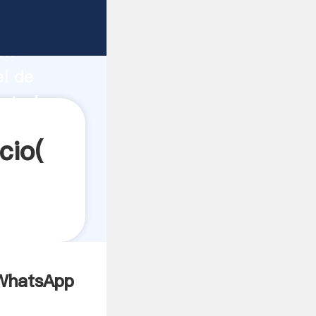
ón
el de
a todos
cio(