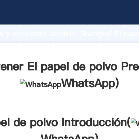
 de polvo fabricante Agarrando fuerte
d de producción, fuerza de investigaci
 y excelente servicio, Shanghai El pap
oveedor crea el valor y aporta valores 
tes.
ener El papel de polvo Pre
WhatsApp
)
el de polvo Introducción(