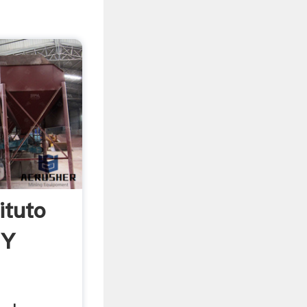
ituto
 Y