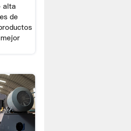
 alta
res de
 productos
 mejor