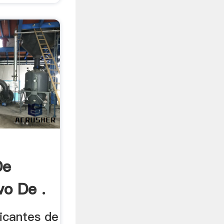
De
vo De .
icantes de