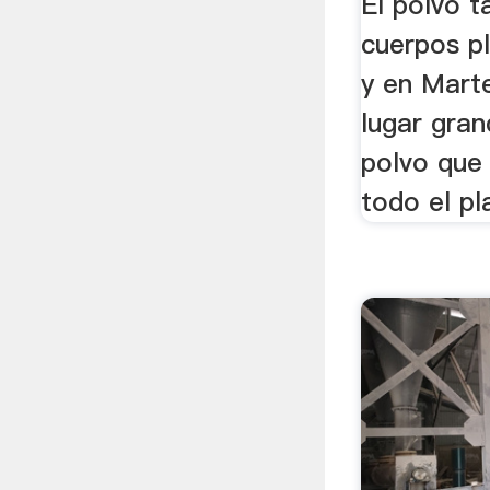
El polvo t
cuerpos pl
y en Mart
lugar gra
polvo que 
todo el pl