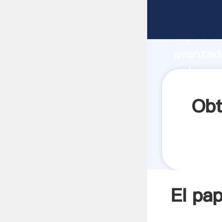
El papel
capacida
avanzada
polvo pr
los clien
Obt
El pap