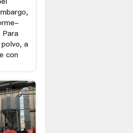
pel
 embargo,
ferme-
. Para
 polvo, a
te con