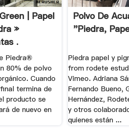
reen | Papel
Polvo De Acua
dra »
"Piedra, Pape
tas .
de Piedra®
Piedra papel y pi
un 80% de polvo
from rodete estud
norgánico. Cuando
Vimeo. Adriana Sá
 final termina de
Fernando Bueno, G
 el producto se
Hernández, Rodet
ará de nuevo en
y otros colaborad
quienes están ...