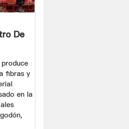
tro De
e produce
a fibras y
rial
sado en la
iales
lgodón,