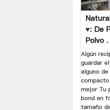
Natura
♥: De 
Polvo .
Algún rec
guardar el
alguno de
compacto
mejor Tu 
bond en f
tamaño de 