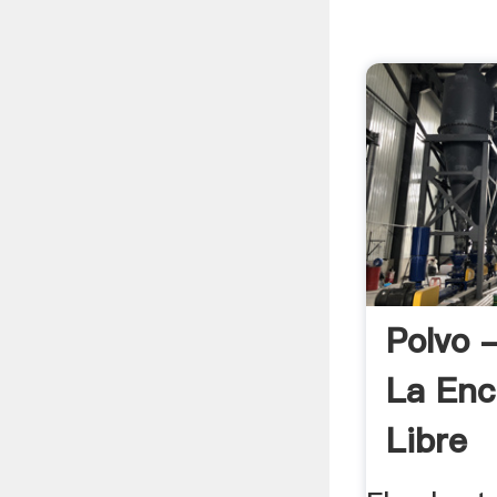
Polvo 
La Enc
Libre