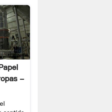
Papel
ropas -
el