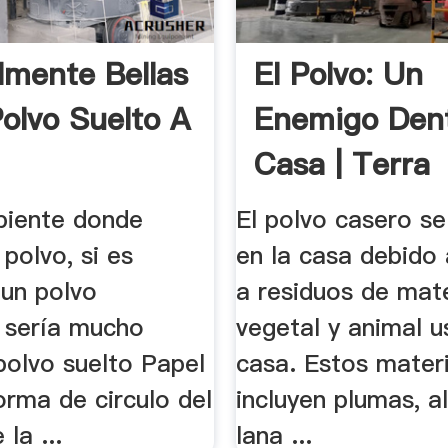
lmente Bellas
El Polvo: Un
Polvo Suelto A
Enemigo Den
Casa | Terra
ipiente donde
El polvo casero s
 polvo, si es
en la casa debido 
 un polvo
a residuos de mate
 sería mucho
vegetal y animal u
polvo suelto Papel
casa. Estos mater
orma de circulo del
incluyen plumas, a
la ...
lana ...