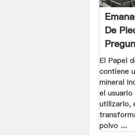
EmanaG
De Pie
Pregun
El Papel 
contiene 
mineral i
el usuario
utilizarlo,
transform
polvo ...