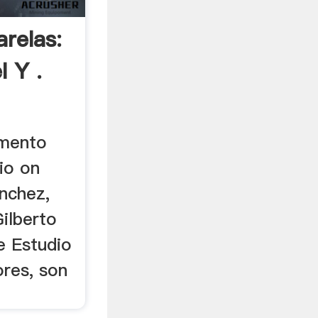
relas:
l Y .
gmento
io on
nchez,
ilberto
e Estudio
ores, son