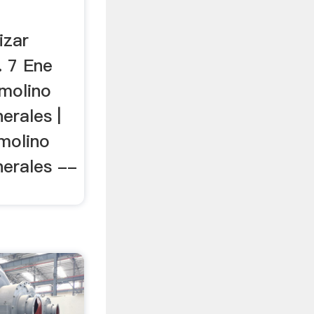
izar
. 7 Ene
 molino
erales |
 molino
nerales --