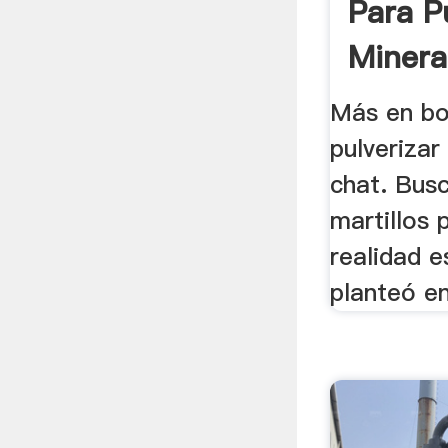
Para P
Mineral
Más en bo
pulverizar
chat. Bus
martillos 
realidad e
planteó en