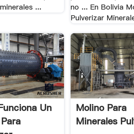
minerales ...
no ... En Bolivia M
Pulverizar Minerale
Funciona Un
Molino Para
 Para
Minerales Pul