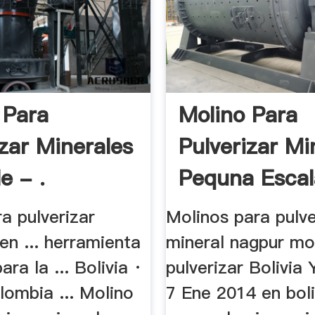
 Para
Molino Para
izar Minerales
Pulverizar Mi
e - .
Pequna Escal
a pulverizar
Molinos para pulve
en ... herramienta
mineral nagpur mo
ara la ... Bolivia ·
pulverizar Bolivia
lombia ... Molino
7 Ene 2014 en boli