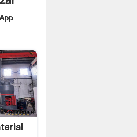
izar
terial