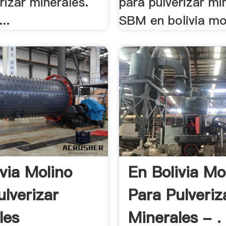
rizar minerales.
para pulverizar min
..
SBM en bolivia mol
ivia Molino
En Bolivia Mo
ulverizar
Para Pulveriz
les
Minerales - .