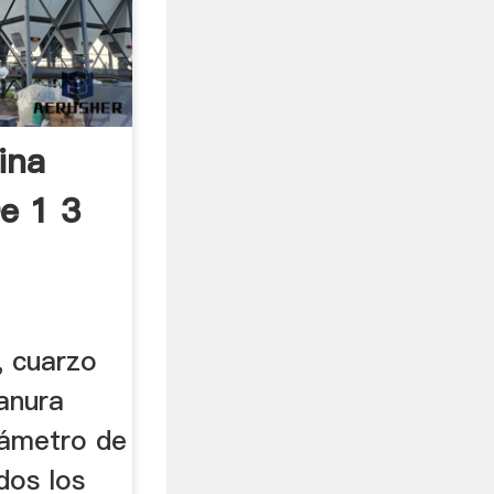
ina
e 1 3
, cuarzo
anura
ámetro de
dos los