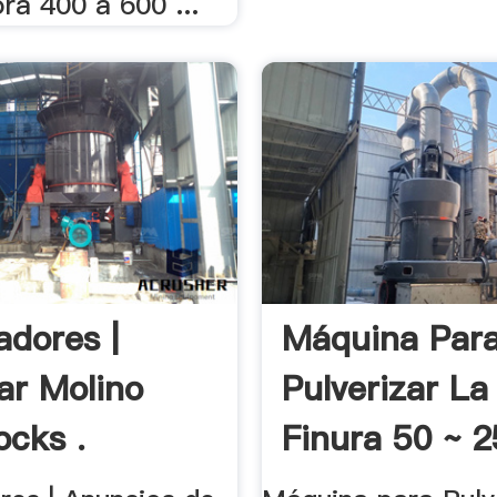
ora 400 a 600 ...
adores |
Máquina Par
r Molino
Pulverizar La
ocks .
Finura 50 ~ 2