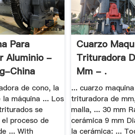
a Para
Cuarzo Maqu
ar Aluminio -
Trituradora D
ng-China
Mm - .
uradora de cono, la
... cuarzo maquina
 la máquina ... Los
trituradora de mm
triturados se
malla, ... 30 mm R
 el proceso de
cerámica 9 mm Di
e ... With
la cerámica: ... To