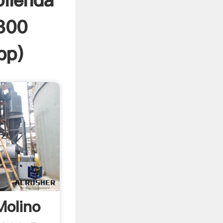
lienda
800
pp
)
Molino