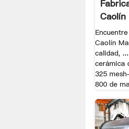
Fabric
Caolín
.
Encuentre 
Caolín Mal
calidad, ..
cerámica d
325 mesh-
800 de mal