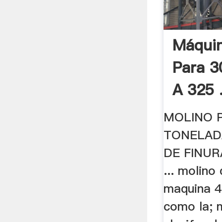
Máquin
Para 3
A 325 
MOLINO 
TONELAD
DE FINURA
... molino 
maquina 40
como la; 