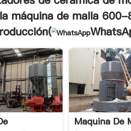
tadores de cerámica de mo
 la máquina de malla 600-
troducción(
WhatsA
De
Maquina De 