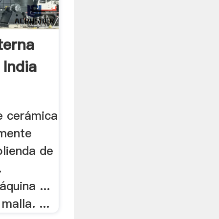
terna
 India
e cerámica
lmente
olienda de
.
áquina ...
alla. ...