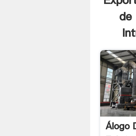
Expor
de
In
Álogo 