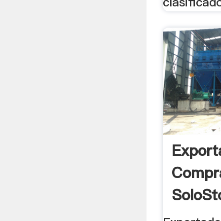
clasificad
Export
Compra
SoloSt