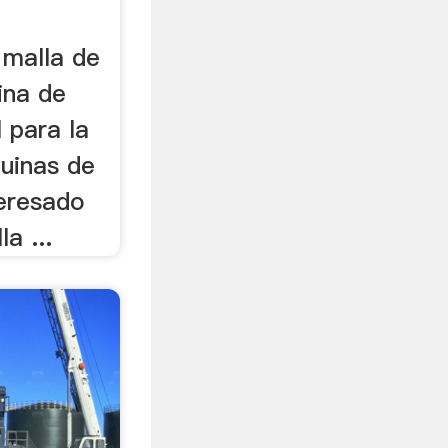
 malla de
ina de
l para la
quinas de
teresado
a ...