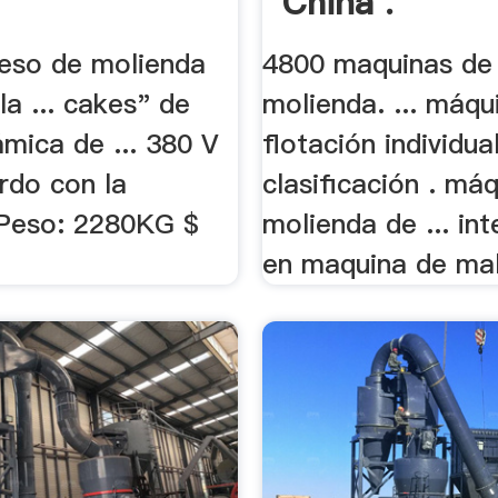
China .
ceso de molienda
4800 maquinas de
 la ... cakes" de
molienda. ... máqu
mica de ... 380 V
flotación individua
rdo con la
clasificación . má
Peso: 2280KG $
molienda de ... in
en maquina de mall