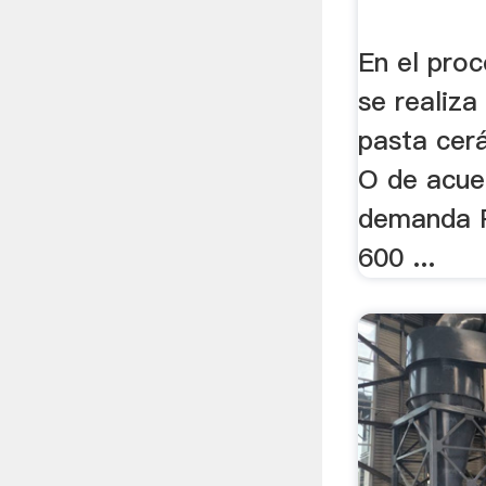
En el pro
se realiza
pasta cerá
O de acue
demanda 
600 ...