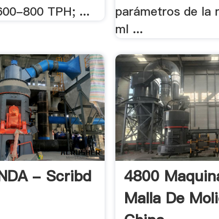
600-800 TPH; ...
parámetros de la 
ml ...
NDA - Scribd
4800 Maquin
Malla De Mol