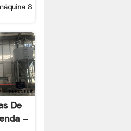
máquina 8
as De
ienda -