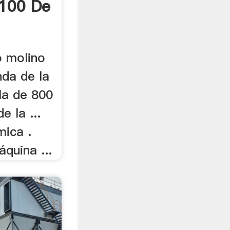
 100 De
o molino
nda de la
la de 800
e la ...
mica .
quina ...