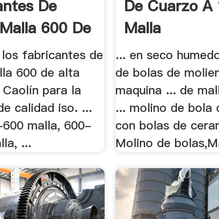
antes De
De Cuarzo A
 Malla 600 De
Malla
los fabricantes de
... en seco humed
la 600 de alta
de bolas de molie
. Caolín para la
maquina ... de mal
e calidad iso. ...
... molino de bola d
600 malla, 600-
con bolas de cera
la, ...
Molino de bolas,Má