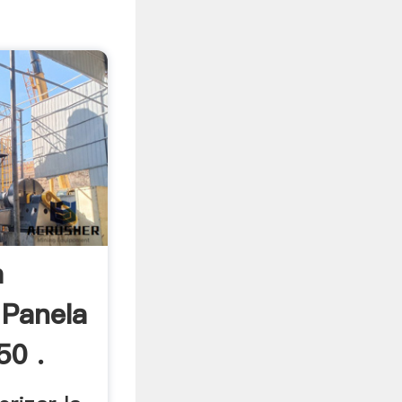
a
 Panela
50 .