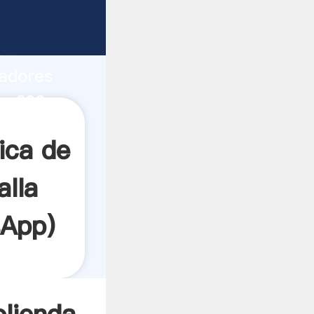
áquina
ón
tadores
la 600-
 todos
ica de
alla
sApp
)