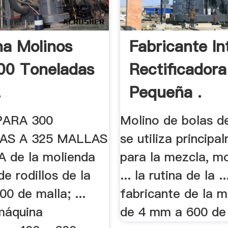
a Molinos
Fabricante In
00 Toneladas
Rectificadora
.
Pequeña .
PARA 300
Molino de bolas d
AS A 325 MALLAS
se utiliza principa
 de la molienda
para la mezcla, m
de rodillos de la
... la rutina de la ..
0 de malla; ...
fabricante de la m
máquina
de 4 mm a 600 de m