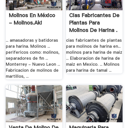
Molinos En México
Cias Fabricantes De
- Molinos.aki
Plantas Para
Molinos De Harina .
... amasadoras y batidoras
cias fabricantes de plantas
para harina. Molinos ...
para molinos de harina en...
perifericos como: molinos,
molinos para harina de maiz
separadores de fin ...
... Elaboracion de harina de
Monterrey - Nuevo Leon ...
maiz en Mexico. ... Molinos
Fabricacion de molinos de
para harina de tamal ...
martillos, ...
Venta De Molino De
Maquinaria Para