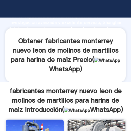
fabricantes monterrey nuevo leon de molinos de
martillos para harina de maiz fabricante Agarrando
fuerte capacidad de producción, fuerza de
investigación avanzada y excelente servicio, Shanghai
fabricantes monterrey nuevo leon de molinos de
martillos para harina de maiz proveedor crea el valor
Obtener fabricantes monterrey
y aporta valores a todos los clientes.
nuevo leon de molinos de martillos
para harina de maiz Precio(
WhatsApp
)
fabricantes monterrey nuevo leon de
molinos de martillos para harina de
maiz Introducción(
WhatsApp
)