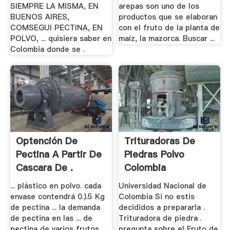
SIEMPRE LA MISMA, EN
arepas son uno de los
BUENOS AIRES,
productos que se elaboran
COMSEGUI PECTINA, EN
con el fruto de la planta de
POLVO, ... quisiera saber en
maíz, la mazorca. Buscar ...
Colombia donde se .
Optención De
Trituradoras De
Pectina A Partir De
Piedras Polvo
Cascara De .
Colombia
... plástico en polvo. cada
Universidad Nacional de
envase contendrá 0.).5 Kg
Colombia Si no estis
de pectina ... la demanda
decididos a prepararla .
de pectina en las ... de
Trituradora de piedra .
pectina de varios frutos
pregunta sobre el Fruto de