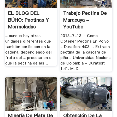
EL BLOG DEL
Trabajo Pectina De
BÚHO: Pectinas Y
Maracuya -
Mermeladas
YouTube
... aunque hay otras
2013-7-13 · Como
unidades diferentes que
Obtener Pectina En Polvo
también participan en la
- Duration: 4:03. ... Extraen
cadena, dependiendo del
pectina de la cáscara de
fruto del ... proceso en el
piña - Universidad Nacional
que la pectina de las ...
de Colombia - Duration:
1:41. M. D.
Minería De Plata De
Obtención De La