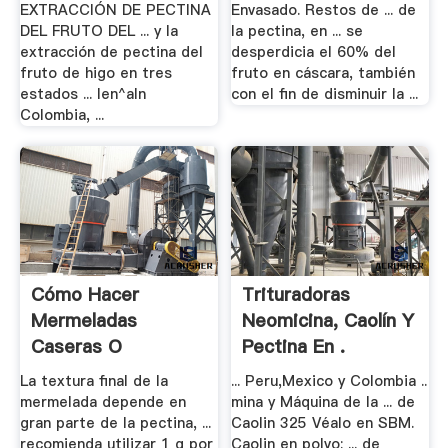
EXTRACCIÓN DE PECTINA
Envasado. Restos de ... de
DEL FRUTO DEL ... y la
la pectina, en ... se
extracción de pectina del
desperdicia el 60% del
fruto de higo en tres
fruto en cáscara, también
estados ... len^aIn
con el fin de disminuir la ...
Colombia, ...
Cómo Hacer
Trituradoras
Mermeladas
Neomicina, Caolín Y
Caseras O
Pectina En .
Artesanales
La textura final de la
... Peru,Mexico y Colombia ..
mermelada depende en
mina y Máquina de la ... de
gran parte de la pectina, ...
Caolin 325 Véalo en SBM.
recomienda utilizar 1 g por
Caolin en polvo; ... de