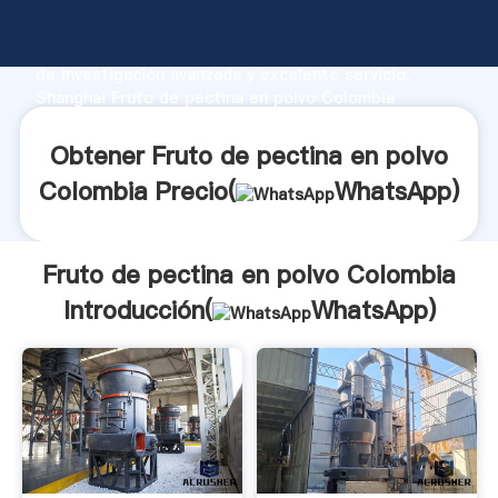
Fruto de pectina en polvo Colombia fabricante
Agarrando fuerte capacidad de producción, fuerza
de investigación avanzada y excelente servicio,
Shanghai Fruto de pectina en polvo Colombia
proveedor crea el valor y aporta valores a todos los
clientes.
Obtener Fruto de pectina en polvo
Colombia Precio(
WhatsApp
)
Fruto de pectina en polvo Colombia
Introducción(
WhatsApp
)