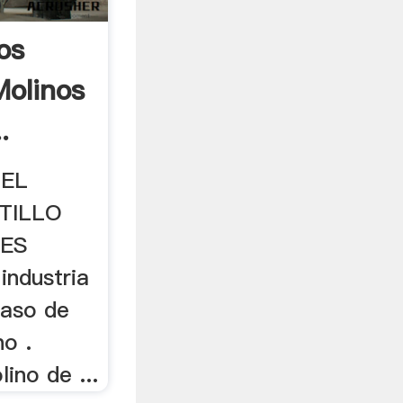
os
Molinos
.
DEL
TILLO
NES
ndustria
caso de
no .
ino de ...