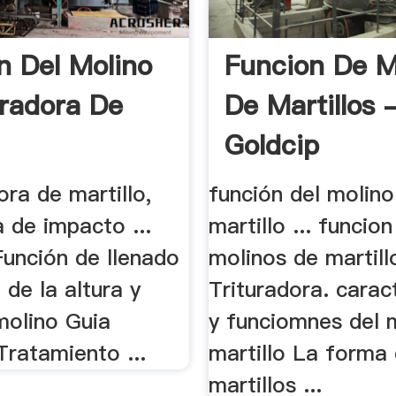
n Del Molino
Funcion De M
uradora De
De Martillos 
Goldcip
dora de martillo,
función del molino
a de impacto ...
martillo ... funcion
Función de llenado
molinos de martill
 de la altura y
Trituradora. carac
molino Guia
y funciomnes del 
Tratamiento ...
martillo La forma 
martillos ...