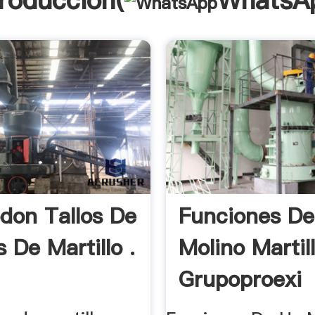
troducción(
WhatsA
odon Tallos De
Funciones De
 De Martillo .
Molino Martil
Grupoproexi