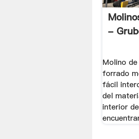
Molino
- Gru
Molino de 
forrado m
fácil inte
del materia
interior d
encuentran