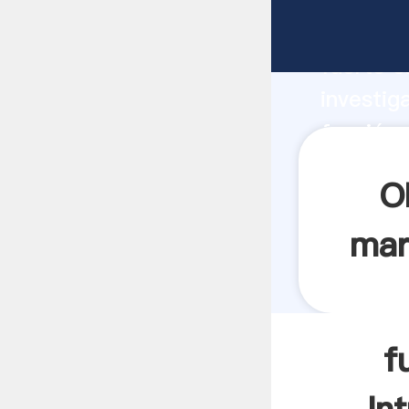
función 
fuerte c
investig
función 
aporta v
O
mart
f