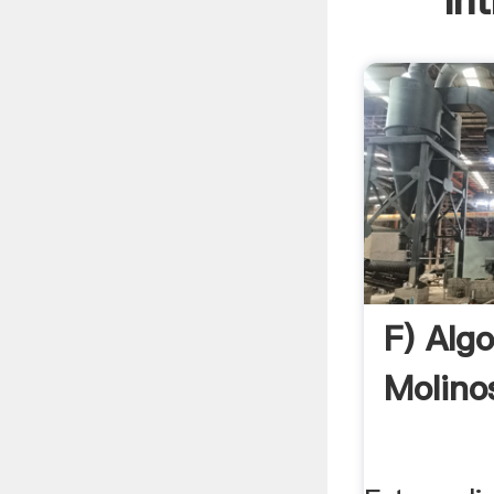
In
F) Alg
Molinos