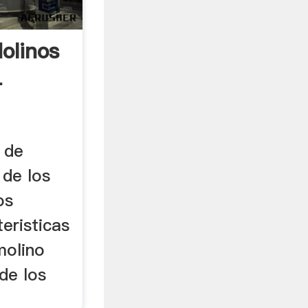
olinos
-
 de
 de los
os
teristicas
molino
de los