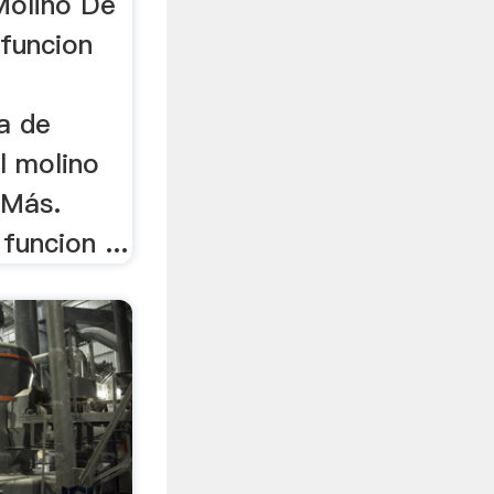
Molino De
 funcion
ra de
l molino
 Más.
funcion ...