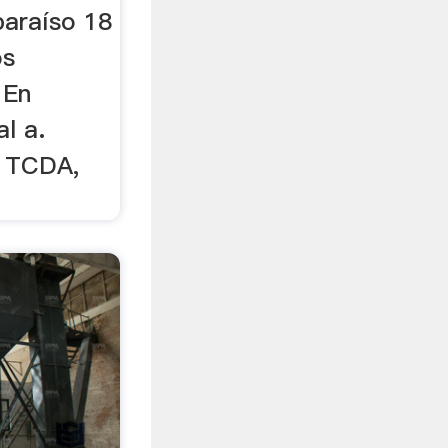
paraíso 18
os
 En
al a.
o TCDA,