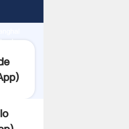
rando
anghai
 valor y
de
App
)
lo