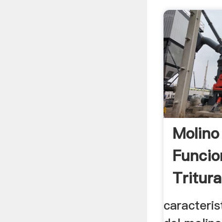
Molino
Funcio
Tritur
caracteris