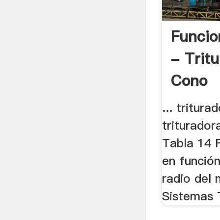
Funcio
- Trit
Cono
... tritura
triturador
Tabla 14 
en función
radio del 
Sistemas 