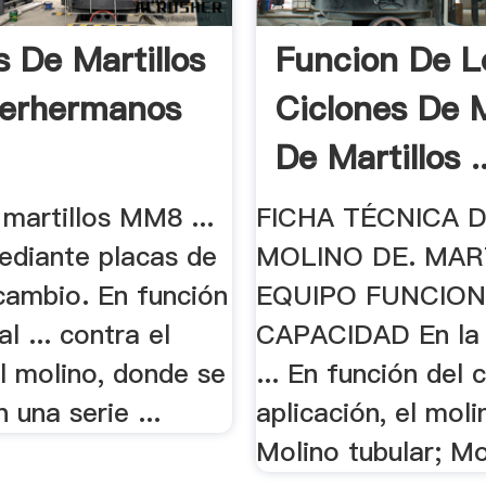
s De Martillos
Funcion De L
berhermanos
Ciclones De 
De Martillos ..
martillos MM8 ...
FICHA TÉCNICA 
ediante placas de
MOLINO DE. MAR
rcambio. En función
EQUIPO FUNCIO
l ... contra el
CAPACIDAD En la i
el molino, donde se
... En función del 
 una serie ...
aplicación, el moli
Molino tubular; Mol