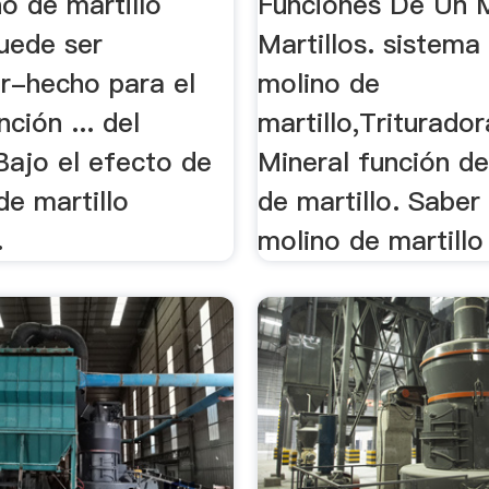
o de martillo
Funciones De Un 
uede ser
Martillos. sistema
-hecho para el
molino de
nción ... del
martillo,Triturado
 Bajo el efecto de
Mineral función de
 de martillo
de martillo. Saber
.
molino de martillo 