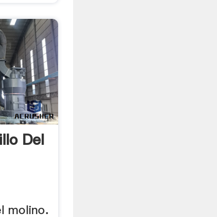
llo Del
el molino.