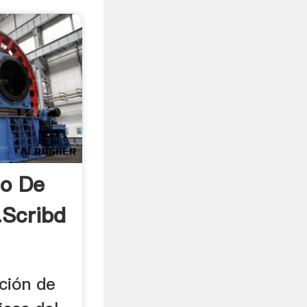
no De
.scribd
nción de