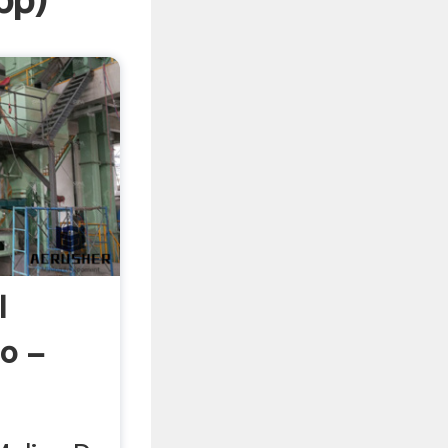
pp
)
l
lo -