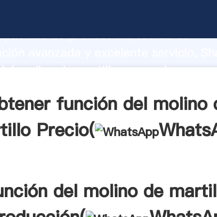
del molino de martillo fabricante Agar
apacidad de producción, fuerza de
ación avanzada y excelente servicio, Sh
del molino de martillo proveedor crea el
alores a todos los clientes.
btener función del molino 
illo Precio(
Whats
unción del molino de martil