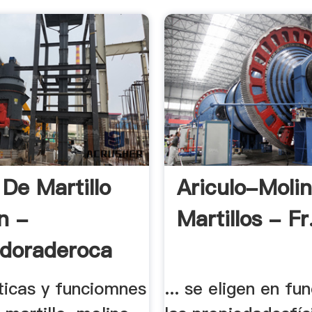
 De Martillo
Ariculo-Moli
n -
Martillos - Fr
adoraderoca
ticas y funciomnes
... se eligen en fu