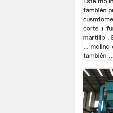
Este molin
también p
cusmtomer
corte + fu
martillo .
... molino
también ..