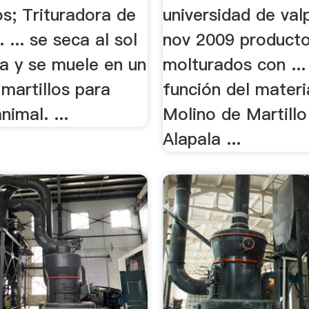
os; Trituradora de
universidad de val
 ... se seca al sol
nov 2009 product
na y se muele en un
molturados con ...
martillos para
función del materi
nimal. ...
Molino de Martill
Alapala ...