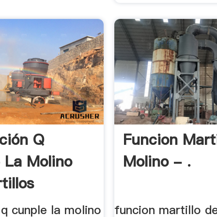
ción Q
Funcion Marti
 La Molino
Molino - .
illos
 q cunple la molino
funcion martillo d