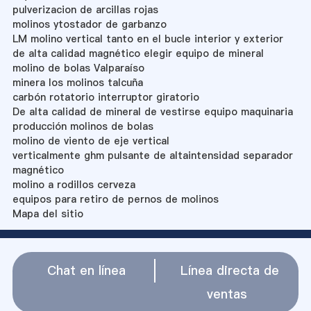
pulverizacion de arcillas rojas
molinos ytostador de garbanzo
LM molino vertical tanto en el bucle interior y exterior
de alta calidad magnético elegir equipo de mineral
molino de bolas Valparaíso
minera los molinos talcuña
carbón rotatorio interruptor giratorio
De alta calidad de mineral de vestirse equipo maquinaria
producción molinos de bolas
molino de viento de eje vertical
verticalmente ghm pulsante de altaintensidad separador
magnético
molino a rodillos cerveza
equipos para retiro de pernos de molinos
Mapa del sitio
Chat en línea
Línea directa de
ventas