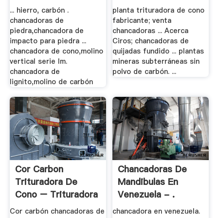
Trituradora De .
... hierro, carbón .
planta trituradora de cono
chancadoras de
fabricante; venta
piedra,chancadora de
chancadoras ... Acerca
impacto para piedra ...
Ciros; chancadoras de
chancadora de cono,molino
quijadas fundido ... plantas
vertical serie lm.
mineras subterráneas sin
chancadora de
polvo de carbón. ...
lignito,molino de carbón
Cor Carbon
Chancadoras De
Trituradora De
Mandibulas En
Cono – Trituradora
Venezuela - .
Móvil .
Cor carbón chancadoras de
chancadora en venezuela.