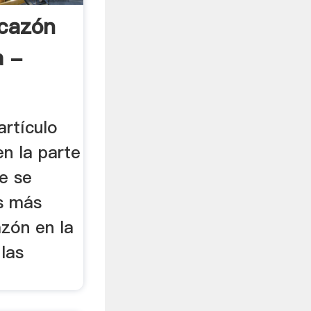
cazón
a -
artículo
n la parte
ue se
as más
azón en la
las