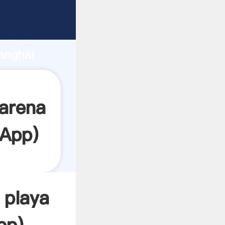
te
rza de
anghai
or crea
 arena
App
)
 playa