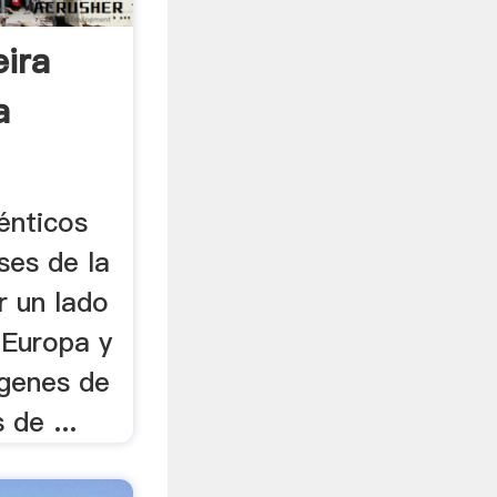
ira
a
dénticos
ses de la
r un lado
 Europa y
ágenes de
 de ...