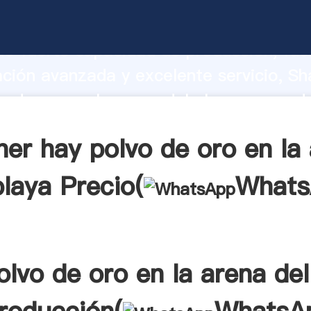
o de oro en la arena del playa fabrican
o fuerte capacidad de producción, fue
ación avanzada y excelente servicio, Sh
o de oro en la arena del playa proveed
 y aporta valores a todos los clientes.
er hay polvo de oro en la
playa Precio(
Whats
olvo de oro en la arena del