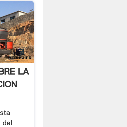
BRE LA
CION
esta
 del