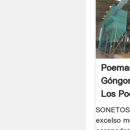
Poemas
Góngor
Los Po
SONETOS 
excelso m