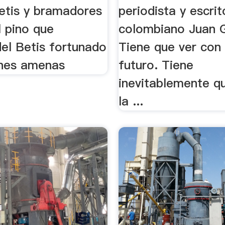
etis y bramadores
periodista y escrit
l pino que
colombiano Juan 
del Betis fortunado
Tiene que ver con
nes amenas
futuro. Tiene
inevitablemente q
la ...