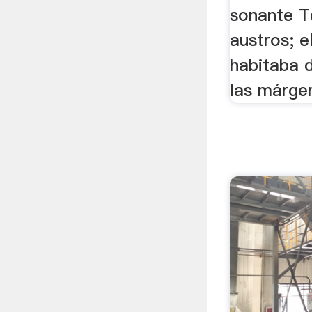
sonante T
austros; e
habitaba 
las márge