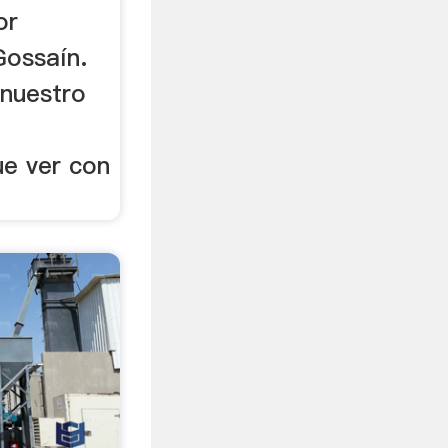
or
Gossaín.
 nuestro
ue ver con