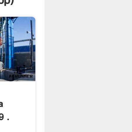
pp
)
a
9 .