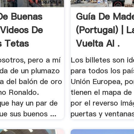
De Buenas
Guía De Made
 Videos De
(Portugal) | L
 Tetas
Vuelta Al .
osotros, pero a mí
Los billetes son i
ida de un plumazo
para todos los paí
a del balón de oro
Unión Europea, po
ano Ronaldo.
tienen el mapa de
ue hay un par de
por el reverso im
ue sus buenos ...
puertas y ventanas