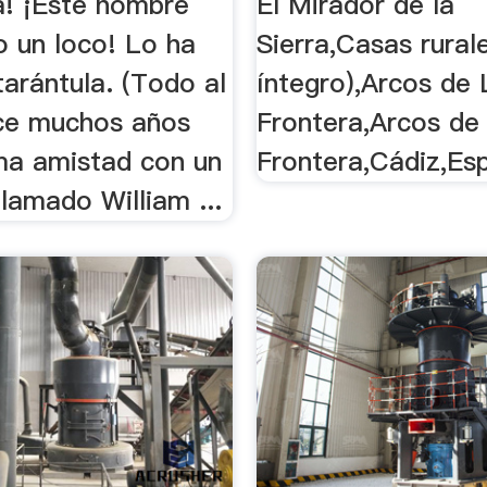
a! ¡Este hombre
El Mirador de la
o un loco! Lo ha
Sierra,Casas rurale
tarántula. (Todo al
íntegro),Arcos de 
ce muchos años
Frontera,Arcos de 
ima amistad con un
Frontera,Cádiz,Es
llamado William ...