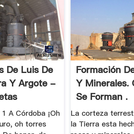
 De Luis De
Formación D
a Y Argote -
Y Minerales.
etas
Se Forman .
1 A Córdoba ¡Oh
La corteza terres
uro, oh torres
la Tierra esta hec