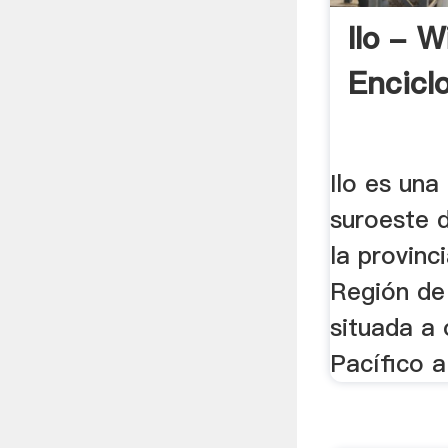
Ilo - W
Encicl
Ilo es una
suroeste d
la provin
Región de
situada a 
Pacífico al