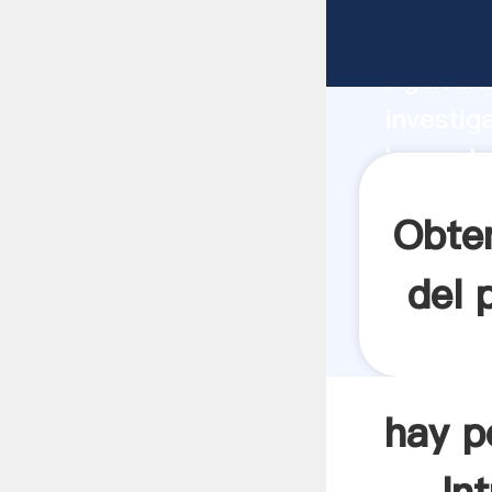
hay polv
Agarrand
investig
hay polv
el valor
Obten
del 
hay p