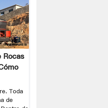
e Rocas
 Cómo
tre. Toda
ha de