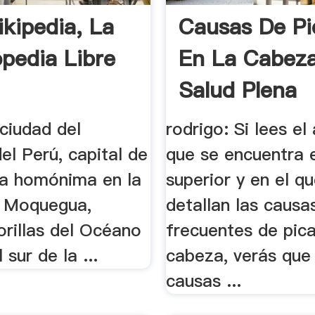
ikipedia, La
Causas De Pi
opedia Libre
En La Cabez
Salud Plena
 ciudad del
rodrigo: Si lees el 
el Perú, capital de
que se encuentra e
cia homónima en la
superior y en el q
 Moquegua,
detallan las caus
orillas del Océano
frecuentes de pic
 sur de la ...
cabeza, verás que 
causas ...