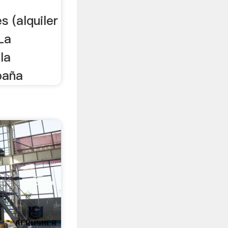
s (alquiler
La
la
paña