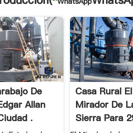
troducción(
WhatsA
arabajo De
Casa Rural El
Edgar Allan
Mirador De L
Ciudad .
Sierra Para 2