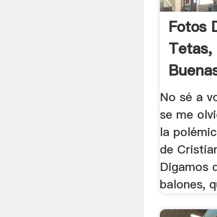
Fotos 
Tetas,
Buenas
No sé a v
se me olv
la polémic
de Cristi
Digamos q
balones, q