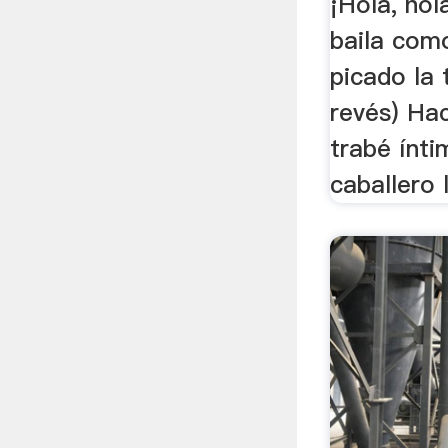
¡Hola, hol
baila com
picado la 
revés) Ha
trabé ínt
caballero 