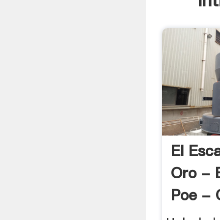
In
El Esc
Oro - 
Poe - 