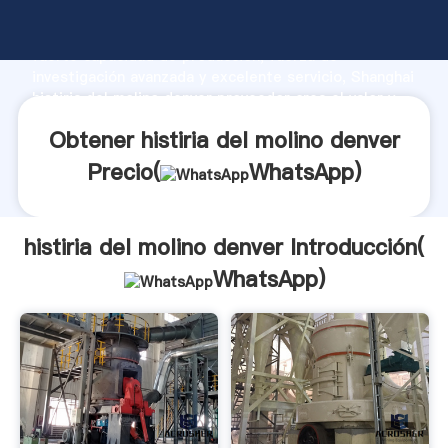
histiria del molino denver fabricante Agarrando
fuerte capacidad de producción, fuerza de
investigación avanzada y excelente servicio, Shanghai
histiria del molino denver proveedor crea el valor y
aporta valores a todos los clientes.
Obtener histiria del molino denver
Precio(
WhatsApp
)
histiria del molino denver Introducción(
WhatsApp
)