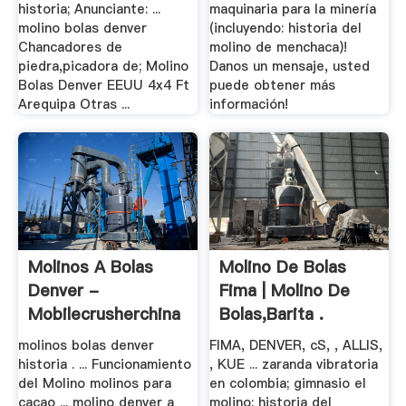
historia; Anunciante: ...
maquinaria para la minería
molino bolas denver
(incluyendo: historia del
Chancadores de
molino de menchaca)!
piedra,picadora de; Molino
Danos un mensaje, usted
Bolas Denver EEUU 4x4 Ft
puede obtener más
Arequipa Otras ...
información!
Molinos A Bolas
Molino De Bolas
Denver -
Fima | Molino De
Mobilecrusherchina
Bolas,Barita .
molinos bolas denver
FIMA, DENVER, cS, , ALLIS,
historia . ... Funcionamiento
, KUE ... zaranda vibratoria
del Molino molinos para
en colombia; gimnasio el
cacao ... molino denver a
molino; historia del