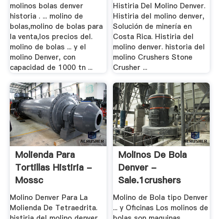
molinos bolas denver
Histiria Del Molino Denver.
historia . ... molino de
Histiria del molino denver,
bolas,molino de bolas para
Solución de minería en
la venta,los precios del.
Costa Rica. Histiria del
molino de bolas ... y el
molino denver. historia del
molino Denver, con
molino Crushers Stone
capacidad de 1000 tn ...
Crusher ...
Molienda Para
Molinos De Bola
Tortillas Histiria -
Denver -
Mossc
Sale.1crushers
Molino Denver Para La
Molino de Bola tipo Denver
Molienda De Tetraedrita.
... y Oficinas Los molinos de
histiria del molino denver.
bolas son maquinas