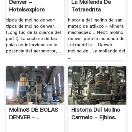
Denver -
La Molienda De
Hotelsexplore
Tetraedrita
tipos de molino denver;
historia del molino de san
tipos de molino denver. ...
mateo de atlixco - Mineral
(Longitud de la cuerda del
machaqueo ... Next: molino
perfil). La anchura de las
denver para la molienda de
palas no interviene en la
tetraedrita. ... Denver
potencia del aeromotor, ...
molino de... La molienda del
...
MolinoS DE BOLAS
Historia Del Molino
DENVER - .
Carmelo - Ejbios.