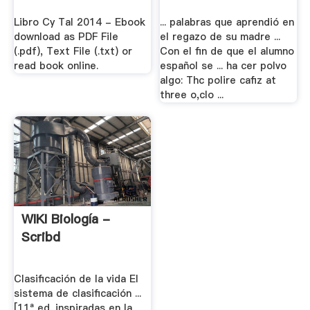
Libro Cy Tal 2014 - Ebook
... palabras que aprendió en
download as PDF File
el regazo de su madre ...
(.pdf), Text File (.txt) or
Con el fin de que el alumno
read book online.
español se ... ha cer polvo
algo: Thc polire cafiz at
three o,clo ...
WIKI Biología -
Scribd
Clasificación de la vida El
sistema de clasificación ...
[11ª ed. inspiradas en la