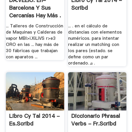
DA.VEEIO. En-
Libro Cy Tal 2014 -
Barcelona Y Sus
Scribd
Cercanías Hay Más .
... Talleres de Construcción
... . en el cálculo de
de Maquinas y Calderas de
distancias con elementos
vapor MBI>i.XiLiVS r>e3
numéricos. para intentar
ORO en las ... hay más de
realizar un matching con
30 fábricas que trabajan
los pares (estado. se
con aparatos ...
define como un par
ordenado. ‫ ܩ‬.
Libro Cy Tal 2014 -
Diccionario Phrasal
Es.scribd
Verbs - Fr.scribd