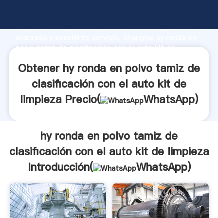
hy ronda en polvo tamiz de clasificación con el auto
kit de limpieza fabricante Agarrando fuerte
capacidad de producción, fuerza de investigación
avanzada y excelente servicio, Shanghai hy ronda en
polvo tamiz de clasificación con el auto kit de
limpieza proveedor crea el valor y aporta valores a
Obtener hy ronda en polvo tamiz de
todos los clientes.
clasificación con el auto kit de
limpieza Precio(
WhatsApp
)
hy ronda en polvo tamiz de
clasificación con el auto kit de limpieza
Introducción(
WhatsApp
)