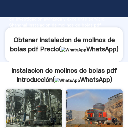
instalacion de molinos de bolas pdf fabricante
Agarrando fuerte capacidad de producción, fuerza
de investigación avanzada y excelente servicio,
Shanghai instalacion de molinos de bolas pdf
proveedor crea el valor y aporta valores a todos los
clientes.
Obtener instalacion de molinos de
bolas pdf Precio(
WhatsApp
)
instalacion de molinos de bolas pdf
Introducción(
WhatsApp
)