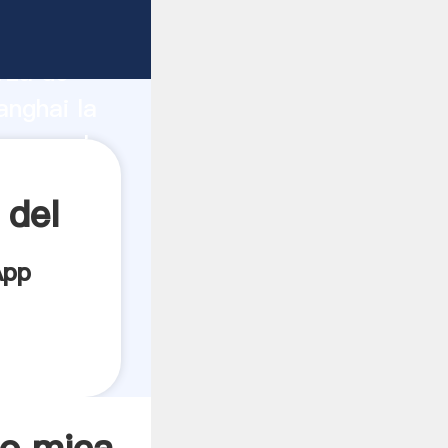
nte
rza de
anghai la
 crea el
 del