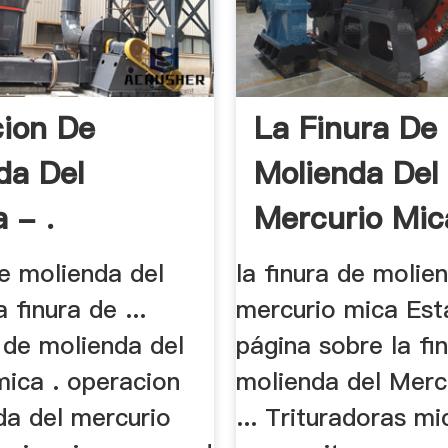
ion De
La Finura De
da Del
Molienda Del
a - .
Mercurio Mica
de molienda del
la finura de molie
a finura de ...
mercurio mica Est
 de molienda del
página sobre la fi
mica . operacion
molienda del Merc
da del mercurio
... Trituradoras mi