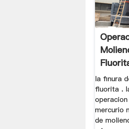
Operac
Molien
Fluorit
la finura 
fluorita . l
operacion
mercurio 
de molien