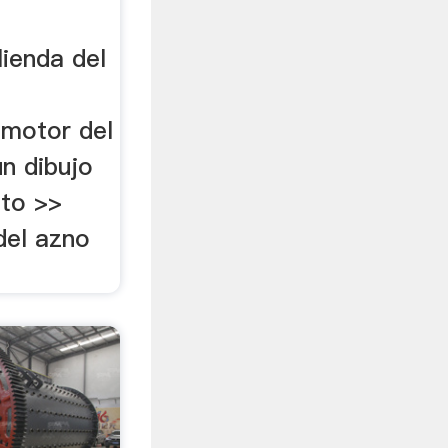
lienda del
 motor del
n dibujo
nto >>
del azno