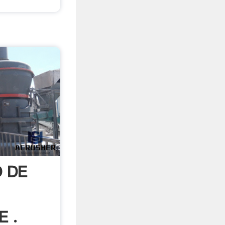
D DE
 .