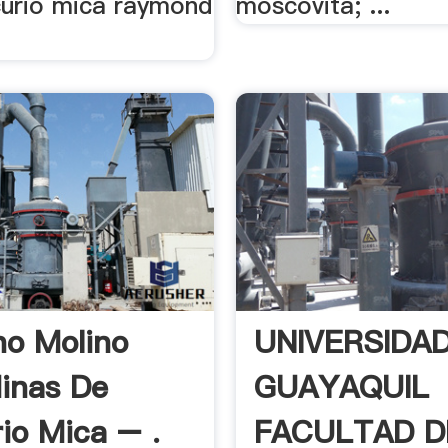
urio mica raymond
moscovita; ...
o Molino
UNIVERSIDA
inas De
GUAYAQUIL
io Mica – .
FACULTAD DE