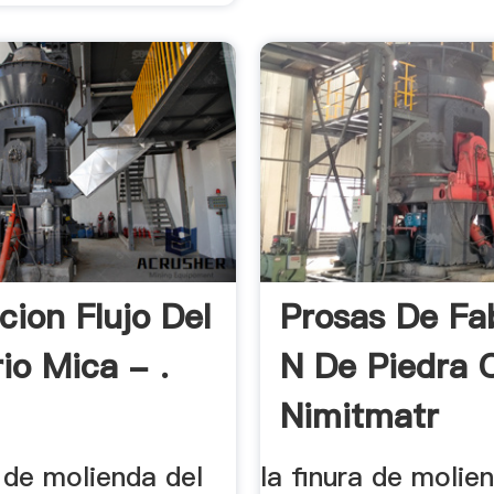
cion Flujo Del
Prosas De Fa
io Mica - .
N De Piedra C
Nimitmatr
 de molienda del
la finura de molie