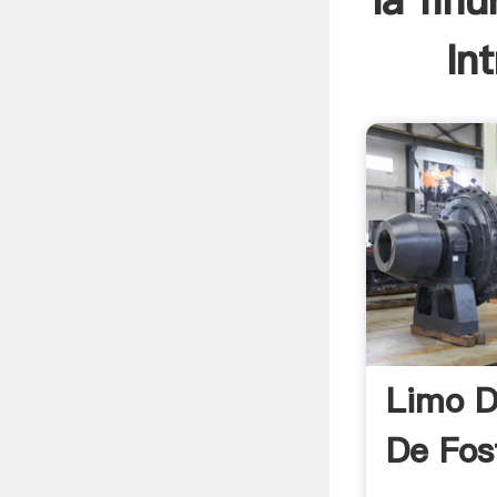
la fin
In
Limo D
De Fos