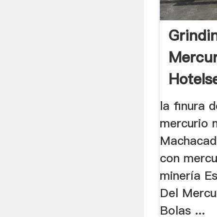
Grindi
Mercur
Hotels
la finura 
mercurio m
Machacado
con mercu
minería E
Del Mercu
Bolas ...