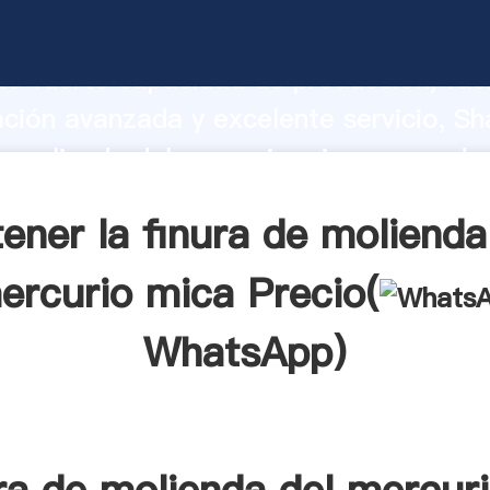
a de molienda del mercurio mica fabrica
o fuerte capacidad de producción, fue
ación avanzada y excelente servicio, Sh
e molienda del mercurio mica proveedor
aporta valores a todos los clientes.
ener la finura de molienda
ercurio mica Precio(
WhatsApp
)