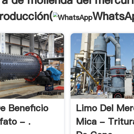
ura de molienda del mercur
troducción(
WhatsA
e Beneficio
Limo Del Mer
fato - .
Mica - Tritu