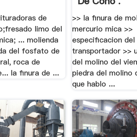
De Cono .
trituradoras de
>> la finura de mo
o;fresado limo del
mercurio mica >>
ica; ... molienda
especificacion del
da del fosfato de
transportador >> u
eral, roca de
del molino del vie
.. la finura de ...
piedra del molino 
que hablo ...