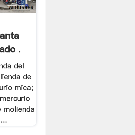
lanta
ado .
nda del
lienda de
urio mica;
 mercurio
e molienda
...