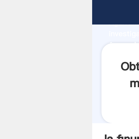
la finur
Agarrand
investig
finura d
valor y 
Obt
m