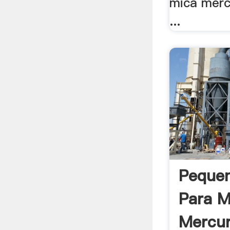
mica merc
...
Pequen
Para M
Mercur