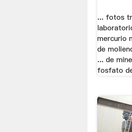
... fotos 
laboratori
mercurio m
de molien
... de min
fosfato de.