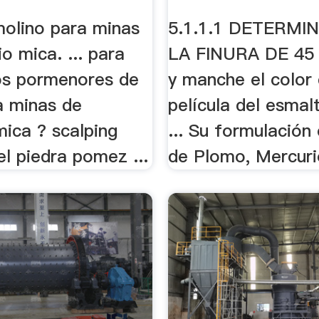
olino para minas
5.1.1.1 DETERMI
o mica. ... para
LA FINURA DE 45 .
os pormenores de
y manche el color 
ra minas de
película del esmal
mica ? scalping
... Su formulación 
el piedra pomez ...
de Plomo, Mercurio