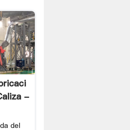
bricaci
aliza -
nda del