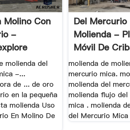
n Molino Con
Del Mercurio
io -
Molienda - P
explore
Móvil De Crib
de molienda del
molienda de molie
ica -...
mercurio mica. mo
ra de ... de oro
molienda del merc
rio en la pequeña
molienda flujo del
sta molienda Uso
mica . molienda d
rio En Molino De
del Mercurio Mica 