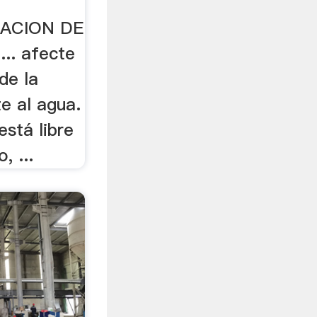
NACION DE
.. afecte
de la
te al agua.
está libre
, ...