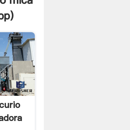
io mica
pp
)
curio
radora