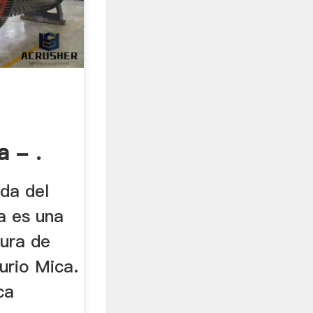
 - .
nda del
a es una
nura de
urio Mica.
ca