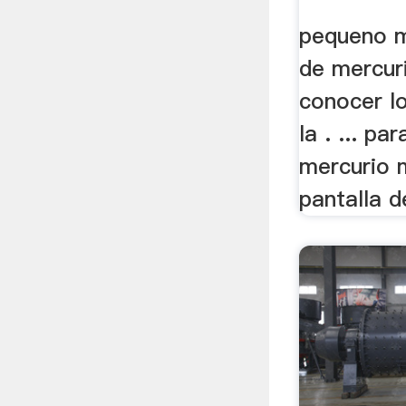
pequeno m
de mercuri
conocer l
la . ... pa
mercurio 
pantalla d