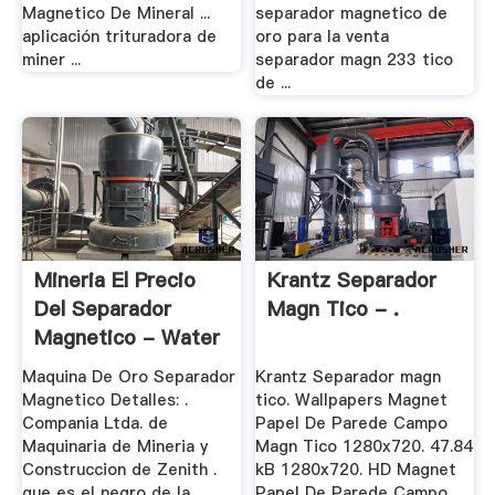
Magnetico De Mineral ...
separador magnetico de
aplicación trituradora de
oro para la venta
miner ...
separador magn 233 tico
de ...
Mineria El Precio
Krantz Separador
Del Separador
Magn Tico - .
Magnetico - Water
.
Maquina De Oro Separador
Krantz Separador magn
Magnetico Detalles: .
tico. Wallpapers Magnet
Compania Ltda. de
Papel De Parede Campo
Maquinaria de Mineria y
Magn Tico 1280x720. 47.84
Construccion de Zenith .
kB 1280x720. HD Magnet
que es el negro de la
Papel De Parede Campo