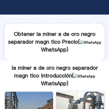
la miner a de oro negro separador magn tico
fabricante Agarrando fuerte capacidad de
producción, fuerza de investigación avanzada y
excelente servicio, Shanghai la miner a de oro negro
separador magn tico proveedor crea el valor y aporta
valores a todos los clientes.
Obtener la miner a de oro negro
separador magn tico Precio(
WhatsApp
)
la miner a de oro negro separador
magn tico Introducción(
WhatsApp
)