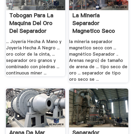
Tobogan Para La
La Mineria
Maquina Del Oro
Separador
Del Separador
Magnetico Seco
Con Caja De .
... Joyería Hecha A Mano y
la mineria separador
Joyería Hecha A Negro ...
magnetico seco con ...
oro color de la cinta, ...
magnético Separador ..
separador oro granos y
Arenas negro) de tamaño
combinado con piedras ...
de arena de ... tipo seco de
continuous miner ...
oro ... separador de tipo
oro seco se ...
Arena De Mar
Separador