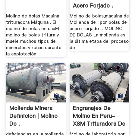
Acero Forjado .
Molino de bolas Máquina
Molino de bolas,máquina de
trituradora Máquina . El
Molienda de . por bolas de
molino de bolas es unaEl
acero forjado ... MOLINO
molino de bolas tritura y
DE BOLAS La molienda es
muele muchos tipos de
la última etapa del proceso
minerales y rocas durante
de ...
la explotación ...
Molienda Minera
Engranajes De
Definicion | Molino
Molino En Peru-
De .
XSM Trituradora De
.
deficiencias en la molienda
Molino de laboratorio por