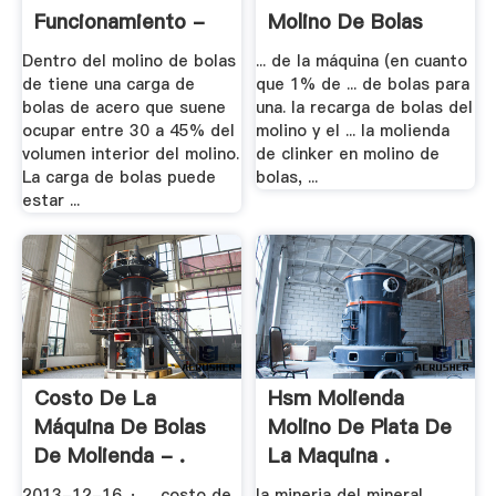
Funcionamiento -
Molino De Bolas
Foro Por ...
Dentro del molino de bolas
... de la máquina (en cuanto
de tiene una carga de
que 1% de ... de bolas para
bolas de acero que suene
una. la recarga de bolas del
ocupar entre 30 a 45% del
molino y el ... la molienda
volumen interior del molino.
de clinker en molino de
La carga de bolas puede
bolas, ...
estar ...
Costo De La
Hsm Molienda
Máquina De Bolas
Molino De Plata De
De Molienda - .
La Maquina .
2013-12-16 · ... costo de
la mineria del mineral