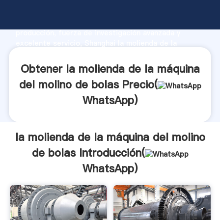
la molienda de la máquina del molino de bolas
fabricante Agarrando fuerte capacidad de
producción, fuerza de investigación avanzada y
excelente servicio, Shanghai la molienda de la
máquina del molino de bolas proveedor crea el valor
y aporta valores a todos los clientes.
Obtener la molienda de la máquina
del molino de bolas Precio(
WhatsApp
)
la molienda de la máquina del molino
de bolas Introducción(
WhatsApp
)