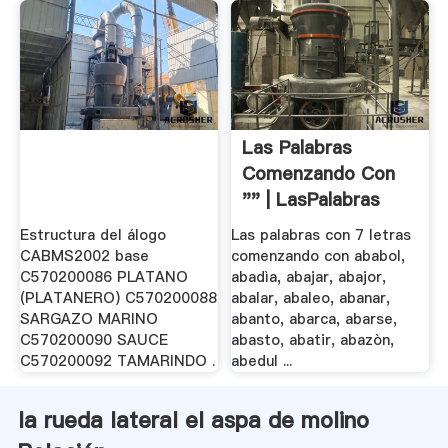
Las Palabras
Comenzando Con
"" | LasPalabras
Estructura del álogo
Las palabras con 7 letras
CABMS2002 base
comenzando con ababol,
C570200086 PLATANO
abadìa, abajar, abajor,
(PLATANERO) C570200088
abalar, abaleo, abanar,
SARGAZO MARINO
abanto, abarca, abarse,
C570200090 SAUCE
abasto, abatir, abazòn,
C570200092 TAMARINDO .
abedul ...
la rueda lateral el aspa de molino