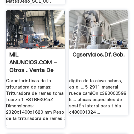
Mates3eso_SOL_00 .
MIL
Cgservicios.df.gob.mx
ANUNCIOS.COM -
Otros . Venta De
Otras .
Características de la
dígito de la clave cabms,
trituradora de ramas:
es el ... 5 2911 maneral
Trituradora de ramas toma
rueda camiÓn c390000598
fuerza 1 ESTRF3045Z
5 ... placas especiales de
Dimensiones:
sostÉn lateral para tibia
2320x1400x1620 mm Peso
c480001324 ...
de la trituradora de ramas :
.