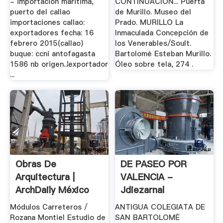
- importacion maritima,
CONTINUACIÓN... Puerta
puerto del callao
de Murillo. Museo del
importaciones callao:
Prado. MURILLO La
exportadores fecha: 16
Inmaculada Concepción de
febrero 2015(callao)
los Venerables/Soult.
buque: ccni antofagasta
Bartolomé Esteban Murillo.
1586 nb origen..¦exportador
Óleo sobre tela, 274 .
...
Obras De
DE PASEO POR
Arquitectura |
VALENCIA -
ArchDaily México
Jdiezarnal
Módulos Carreteros /
ANTIGUA COLEGIATA DE
Rozana Montiel Estudio de
SAN BARTOLOMÉ