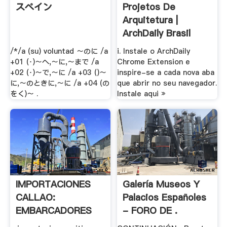
スペイン
Projetos De
Arquitetura |
ArchDaily Brasil
/*/a (su) voluntad ～のに /a
i. Instale o ArchDaily
+01 (･)～へ,～に,～まで /a
Chrome Extension e
+02 (･)～で,～に /a +03 ()～
inspire-se a cada nova aba
に,～のときに,～に /a +04 (の
que abrir no seu navegador.
をく)～ .
Instale aqui »
IMPORTACIONES
Galería Museos Y
CALLAO:
Palacios Españoles
EMBARCADORES
- FORO DE .