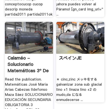
conceptocucop cucop
¡ahora puedes volver al
descrip moneda
Páramo! [gn_card img_url="
partida2011 partida2011ok
...
Calaméo -
スペインJE
Solucionario
Matemáticas 3º De
ESO .
Read the publication.
＊ cinc,zinc メッキをする
Matemáticas José María
galvanizar zona sub glacial
Arias Cabezas Ildefonso
lino +1 linaza lino +2 の
Maza Sáez SOLUCIONARIO
mudo,da になる
EDUCACIÓN SECUNDARIA
enmudecerse ...
OBLIGATORIA 3