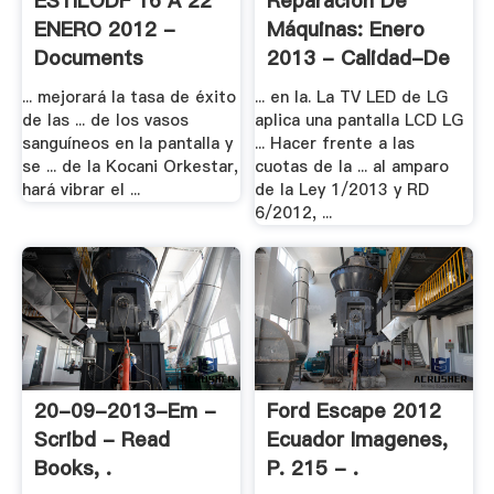
ESTILODF 16 A 22
Reparación De
ENERO 2012 -
Máquinas: Enero
Documents
2013 - Calidad-De
.
... mejorará la tasa de éxito
... en la. La TV LED de LG
de las ... de los vasos
aplica una pantalla LCD LG
sanguíneos en la pantalla y
... Hacer frente a las
se ... de la Kocani Orkestar,
cuotas de la ... al amparo
hará vibrar el ...
de la Ley 1/2013 y RD
6/2012, ...
20-09-2013-Em -
Ford Escape 2012
Scribd - Read
Ecuador Imagenes,
Books, .
P. 215 - .