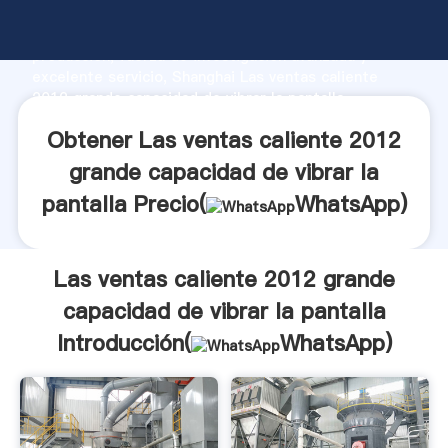
Las ventas caliente 2012 grande capacidad de vibrar
la pantalla fabricante Agarrando fuerte capacidad de
producción, fuerza de investigación avanzada y
excelente servicio, Shanghai Las ventas caliente
2012 grande capacidad de vibrar la pantalla
proveedor crea el valor y aporta valores a todos los
Obtener Las ventas caliente 2012
clientes.
grande capacidad de vibrar la
pantalla Precio(
WhatsApp
)
Las ventas caliente 2012 grande
capacidad de vibrar la pantalla
Introducción(
WhatsApp
)