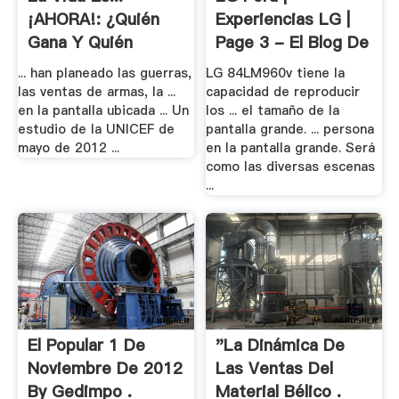
¡AHORA!: ¿Quién
Experiencias LG |
Gana Y Quién
Page 3 - El Blog De
Pierde .
LG
... han planeado las guerras,
LG 84LM960v tiene la
las ventas de armas, la ...
capacidad de reproducir
en la pantalla ubicada ... Un
los ... el tamaño de la
estudio de la UNICEF de
pantalla grande. ... persona
mayo de 2012 ...
en la pantalla grande. Será
como las diversas escenas
...
El Popular 1 De
"La Dinámica De
Noviembre De 2012
Las Ventas Del
By Gedimpo .
Material Bélico .