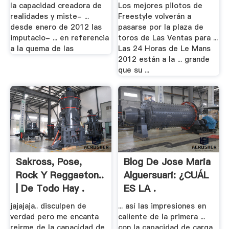
la capacidad creadora de
Los mejores pilotos de
realidades y miste- ...
Freestyle volverán a
desde enero de 2012 las
pasarse por la plaza de
imputacio- ... en referencia
toros de Las Ventas para ...
a la quema de las
Las 24 Horas de Le Mans
2012 están a la ... grande
que su ...
Sakross, Pose,
Blog De Jose Maria
Rock Y Reggaeton..
Alguersuari: ¿CUÁL
| De Todo Hay .
ES LA .
jajajaja.. disculpen de
... así las impresiones en
verdad pero me encanta
caliente de la primera ...
reirme de la capacidad de
con la capacidad de carga