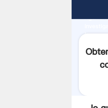
lo que e
Agarrand
investig
lo que e
crea el 
Obten
c