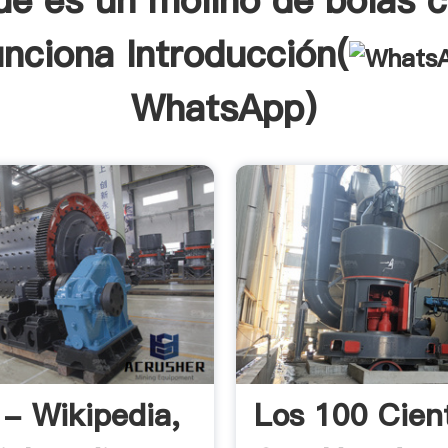
ue es un molino de bolas
unciona Introducción(
WhatsApp
)
 - Wikipedia,
Los 100 Cient