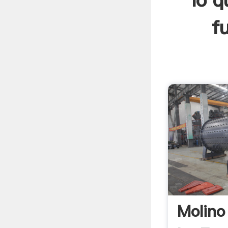
lo q
f
Molino