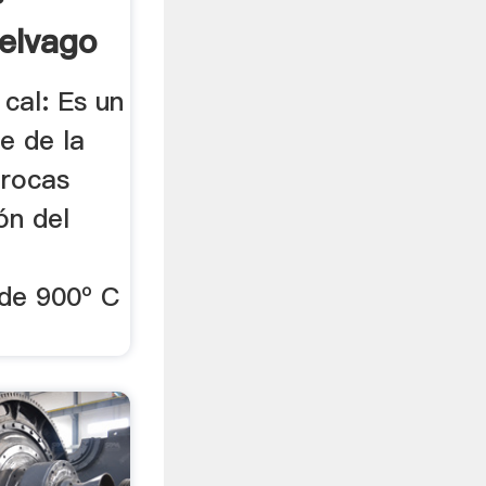
elvago
 cal: Es un
e de la
 rocas
ón del
de 900º C