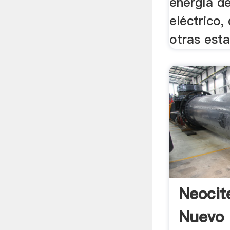
energía d
eléctrico,
otras estas
Neocit
Nuevo 