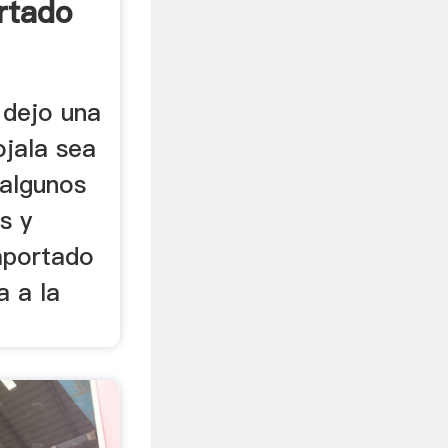
rtado
 dejo una
ojala sea
 algunos
s y
aportado
a a la