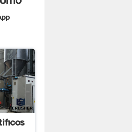
 como
ificos