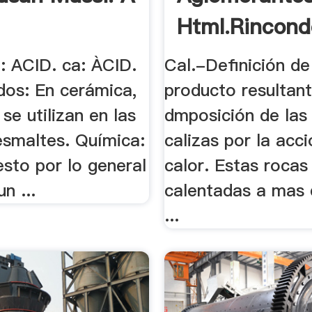
Html.rincond
: ACID. ca: ÀCID.
Cal.-Definición de
dos: En cerámica,
producto resultant
 se utilizan en las
dmposición de las
 esmaltes. Química:
calizas por la acci
sto por lo general
calor. Estas rocas
n ...
calentadas a mas 
...