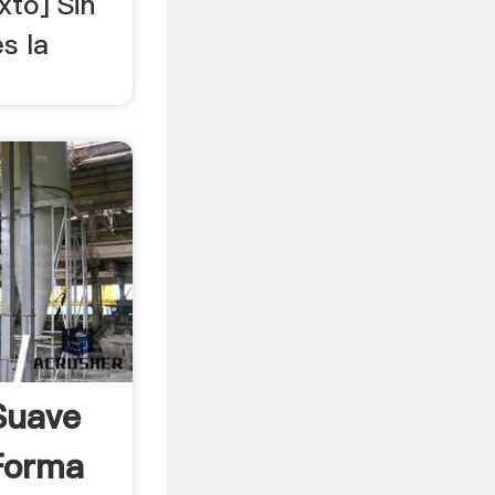
xto] Sin
s la
Suave
Forma