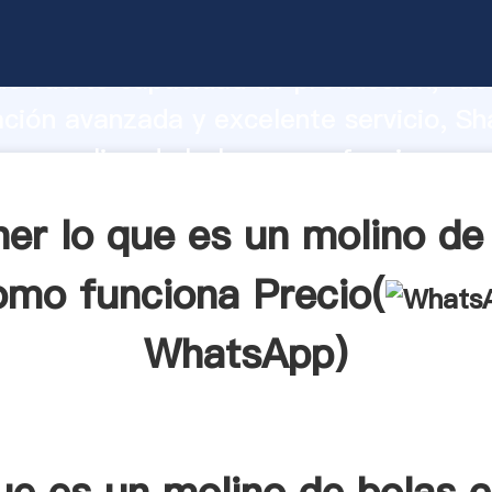
s un molino de bolas como funciona fa
o fuerte capacidad de producción, fue
ación avanzada y excelente servicio, Sh
s un molino de bolas como funciona pr
valor y aporta valores a todos los client
er lo que es un molino de
omo funciona Precio(
WhatsApp
)