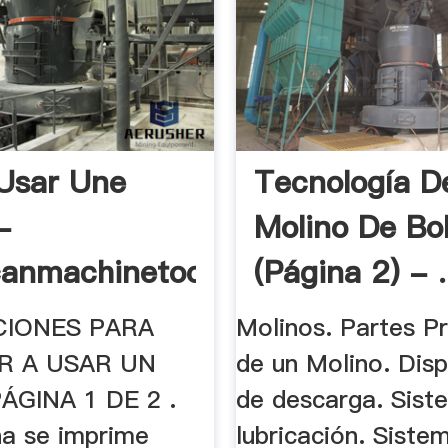
Usar Une
Tecnología D
-
Molino De Bo
anmachinetools
(página 2) - .
CIONES PARA
Molinos. Partes Pr
R A USAR UN
de un Molino. Disp
ÁGINA 1 DE 2 .
de descarga. Sist
na se imprime
lubricación. Siste