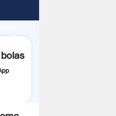
bricante
rza de
anghai
oveedor
es.
 bolas