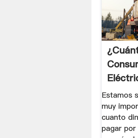
¿Cuán
Consu
Eléctri
Estamos s
muy impor
cuanto di
pagar por