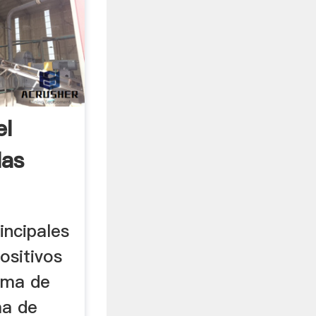
el
las
incipales
ositivos
ema de
ma de