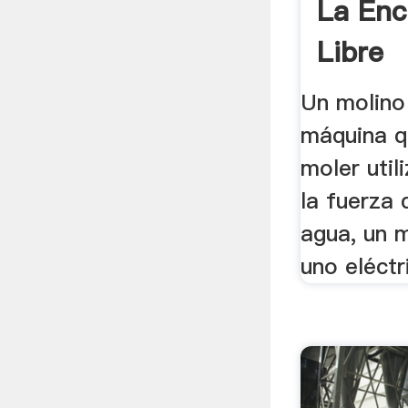
La Enc
Libre
Un molino
máquina q
moler util
la fuerza 
agua, un 
uno eléctr