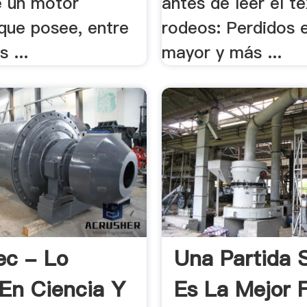
e un motor
antes de leer el te
 que posee, entre
rodeos: Perdidos e
 ...
mayor y más ...
ec - Lo
Una Partida 
En Ciencia Y
Es La Mejor 