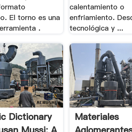
formato
calentamiento o
o. El torno es una
enfriamiento. Des
erramienta .
tecnológica y ...
c Dictionary
Materiales
usan Mussi: A
Aglomerantes