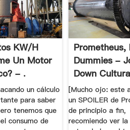
tos KW/h
Prometheus, 
me Un Motor
Dummies - J
co? - .
Down Cultural
acando un cálculo
[Mucho ojo: este a
tante para saber
un SPOILER de P
nero tenemos que
de principio a fin,
 el consumo de
recomiendo ver la 