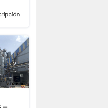
cripción
 -