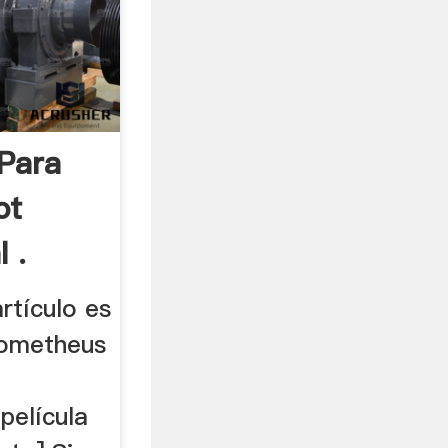
Para
ot
 .
rtículo es
rometheus
película