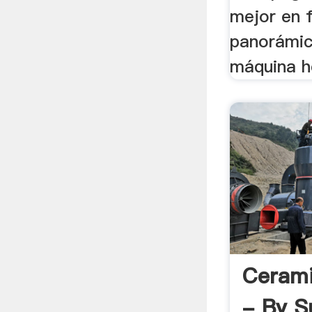
mejor en 
panorámic
máquina h
Cerami
- By S