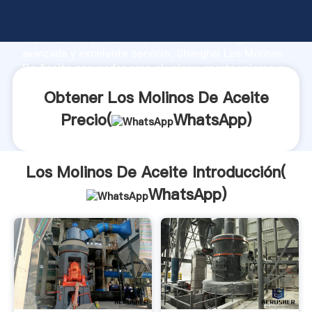
Los Molinos De Aceite fabricante Agarrando fuerte
capacidad de producción, fuerza de investigación
avanzada y excelente servicio, Shanghai Los Molinos
De Aceite proveedor crea el valor y aporta valores a
todos los clientes.
Obtener Los Molinos De Aceite
Precio(
WhatsApp
)
Los Molinos De Aceite Introducción(
WhatsApp
)