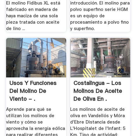
El molino Fidibus XL está
introducción. El molino para
fabricado en madera de
polvo superfino serie HGM
haya maciza de una sola
es un equipo de
pieza tratada con aceite
procesamiento a polvo fino
de lino ...
y superfino.
Usos Y Funciones
Costalingua - Los
Del Molino De
Molinos De Aceite
Viento - .
De Oliva En .
Aprende para qué se
Los molinos de aceite de
utilizan los molinos de
oliva en Vandellós y Móra
viento y cómo se
d'Ebre Distancia desde
aprovecha la energía eólica
L'Hospitalet de l'Infant: 5
para realizar diferentes
Km. Tipo de actividad: