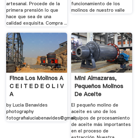
artesanal. Procede de la
funcionamiento de los
primera prensión lo que
molinos de nuestro valle
hace que sea de una
calidad exquisita. Compra ...
Finca Los Molinos A
Mini Almazaras,
C E I T E D E O L I V
Pequeños Molinos
A
De Aceite
by Lucia Benavides
El pequeño molino de
photography
aceite es uno de los
fotografialuciabenavides@gmail
equipos de procesamiento
de aceite más importantes
en el proceso de
extracción. Nuestra